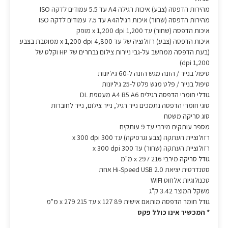
מהירות הדפסה (צבע) איכות רגילה A4 עד 5.5 עמודים לדקה ISO
מהירות הדפסה (שחור) איכות רגילהA4 עד 7.5 עמודים לדקה ISO
איכות הדפסה (שחור) עד 1,200 x 1,200 dpi מופק
איכות הדפסה (צבע) רזולוציה של עד 4,800 x 1,200 dpi ממוטבת בצבע
(בעת הדפסה ממחשב על-גבי ניירות צילום נבחרים של HP וקלט של
1,200 dpi)
טיפול בנייר / הזנה מגש הזנה ל-60 גיליונות
טיפול בנייר / פלט מגש פלט ל-25 גיליונות
גודלי חומרי הדפסה רגילים A4 B5 A6 מעטפת DL
סוגי חומרי הדפסה נתמכים נייר רגיל, נייר צילום, נייר לחוברות
סוג סריקה משטח
מספר עותקים מירבי עד 9 עותקים
רזולוציית העתקה (צבע וגרפיקה) עד 300 x 300 dpi
רזולוציית העתקה (שחור) עד 300 x 300 dpi
גודל סריקה מירבי 216 x 297 מ"מ
סטנדרטית יציאת Hi-Speed USB 2.0 אחת
טכנולוגיות אלחוט WIFI
משקל המוצר 3.42 ק"ג
גודל חומר הדפסה מותאם אישית 89 x 127 עד 215 x 279 מ"מ
* המכשיר אינו כולל פקס