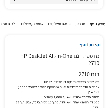
מידע נוסף
אחריות
פריסת תשלומים
אספקה/משלוח
גלריית תמונו
מידע נוסף
מדפסת דגם HP DeskJet All-in-One
2710
דגם 2710
טכנולוגיות הדפסה הזרקת דיו תרמית של HP
אפשרות הדפסה דו צדדית ידנית (מסופקת תמיכה למנהל ההתקן)
ePrint כן
מחזור הדפסה (חודשי) A4 עד 1,000 עמודים
פלט דף ראשון ( שחור) A4 שחור: בתוך 15 שניות בלבד, צבע: תוך 19
שניות