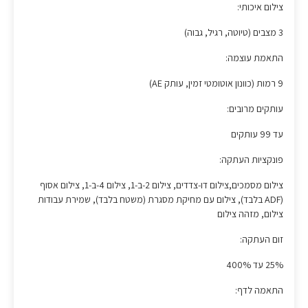
צילום איכותי:
3 מצבים (טיוטה, רגיל, גבוה)
התאמת עוצמה:
9 רמות (כוונון אוטומטי זמין, עותק AE)
עותקים מרובים:
עד 99 עותקים
פונקציות העתקה:
צילום מסמכים,צילום דו-צדדים, צילום 2-ב-1, צילום 4-ב-1, צילום אסוף
(ADF בלבד), צילום עם מחיקת מסגרת (משטח בלבד), שמירת עבודות
צילום, מזהה צילום
זום העתקה:
‎25% עד 400%
התאמה לדף: