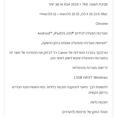
סביבת תצוגה: ‏XGA 1024 × 768‏ או טוב יותר
‎Mac‏: OS X 10.13.6‏, ‎macOS 10.15‎‏～macOS 11>
Chrome
מערכות הפעלה לניידים: iOS®‎‏, iPadOS‏, Android™‎‏
*תאימות מערכת ההפעלה אומתה בזמן ההשקה,
נא לבקר במרכז ההורדות של Canon כדי לבדוק את התמיכה של מוצר זה
במערכות ההפעלה שיצאו לשוק לאחר מכן.
דרישות מערכת מינימליות
Windows: לפחות 1.5GB
לתשומת לבך: מיועד להתקנת תוכנות כלולות. נפח השטח הפנוי הנדרש
בדיסק הקשיח.
תוכנות נלוות
מנהל התקן של מדפסת (להורדה)