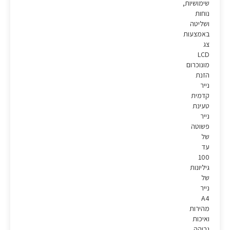
שימושיות,
נוחות
ושליטה
באמצעות
צג
LCD
מונוכרום
הזנת
נייר
קדמית
טעינת
נייר
פשוטה
של
עד
100
גיליונות
של
נייר
A4
מהירות
ואיכות
גבוהה