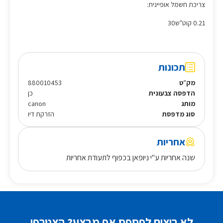
צריכת חשמל אופיינית:
‎0.21 קוט"ש30‎
תכונות
מק״ט
880010453
הדפסה צבעונית
כן
מותג
canon
סוג מדפסת
הזרקת דיו
אחריות
שנה אחריות ע"י ניופאן בכפוף לתעודת אחריות
לא רוצים לפספס אף מבצע? הצטרפו