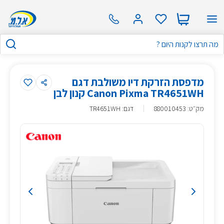
מדפסת ‏הזרקת דיו ‏משולבת דגם
Canon Pixma TR4651WH קנון לבן
מק״ט
:
880010453
דגם: TR4651WH