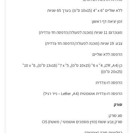
ללא שוליים ‎4" x 6"‎ (10x15 ס"מ): בערך 65 שניות
זמן יציאת דף ראשון:
מונוכרום: 11 שניות (מוכנה לפעולה/הדפסה חד-צדדית)
צבע: 19 שניות (מוכנה לפעולה/הדפסה חד-צדדית)
הדפסה ללא שוליים:
כן (A4, ‏LTR, ‏4" x ‏6" ‏(10x15 ס"מ), 5" x ‏7" (13x18 ס"מ), 8" x ‏10"
(20x25 ס"מ))
הדפסה דו-צדדית:
הדפסה דו-צדדית אוטומטית (A4‏, Letter – נייר רגיל)
סורק
סוג סורק:
סורק צבע שטוח (מזין מסמכים אוטומטי / משטח) CIS
רזולוציית סורק (אופטית):