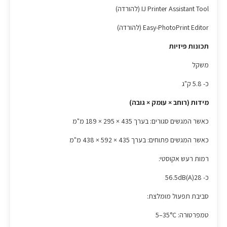
IJ Printer Assistant Tool (להורדה)
Easy-PhotoPrint Editor (להורדה)
תכונות פיזיות
משקל
כ- 5.8 ק"ג
מידות (רוחב × עומק × גובה)
כאשר המגשים סגורים: בערך 435 × 295 × 189 מ"מ
כאשר המגשים פתוחים: בערך 435 ×‏ 592 ×‏ 438 מ"מ
רמות רעש אקוסטי:
כ- 56.5dB(A)28‎
סביבת תפעול מומלצת:
טמפרטורה: ‎5–35°C