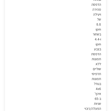
הדפסה
מהירה
ויעילה
של
8.8
ipm
בשחור
ו-4.4
ipm
בצבע
הדפסת
תמונות
ללא
שוליים
תדפיסי
תמונות
בגודל
4x6
אינץ'
ב-65
שניות
הפעלה/כיבוי