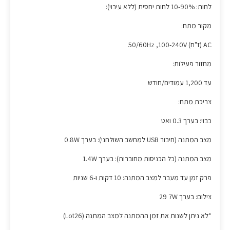
לחות: 10-90% לחות יחסית (ללא עיבוי):
מקור מתח:
AC (ז"ח‏) 100-240V‏, 50/60Hz
מחזור פעילות:
עד 1,200 עמודים/חודש
צריכת מתח:
כבוי: בערך 0.3 ואט
מצב המתנה (חיבור USB למחשב השולחני): בערך 0.8W
מצב המתנה (כל הכניסות מחוברות): בערך 1.4W
פרק זמן עד מעבר למצב המתנה: 10 דקות ו-6 שניות
צילום: בערך 7W‏ 29
*לא ניתן לשנות את זמן ההמתנה למצב המתנה (Lot26)