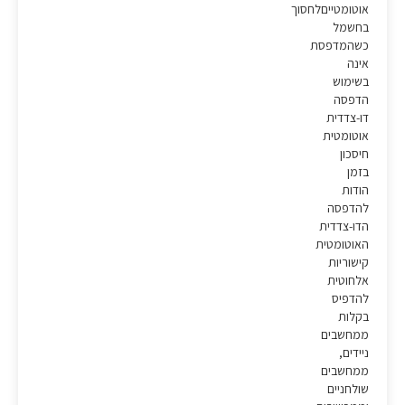
אוטומטייםלחסוך
בחשמל
כשהמדפסת
אינה
בשימוש
הדפסה
דו-צדדית
אוטומטית
חיסכון
בזמן
הודות
להדפסה
הדו-צדדית
האוטומטית
קישוריות
אלחוטית
להדפיס
בקלות
ממחשבים
ניידים,
ממחשבים
שולחניים