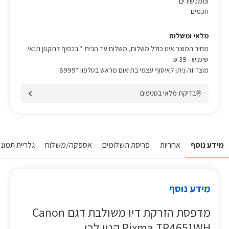
וממכשירים
חכמים
מלאי ומשלוח
מחיר המוצר אינו כולל משלוח, משלוח עד הבית * בכפוף לתקנון תנאי
שימוש
- 39 ₪
מוצר זה ניתן לאיסוף עצמי בתיאום מראש בטלפון *8999
בדיקת מלאי בסניפים
מידע נוסף
אחריות
פריסת תשלומים
אספקה/משלוח
גלריית תמונו
מידע נוסף
מדפסת ‏הזרקת דיו ‏משולבת דגם Canon
Pixma TR4651WH קנון לבן