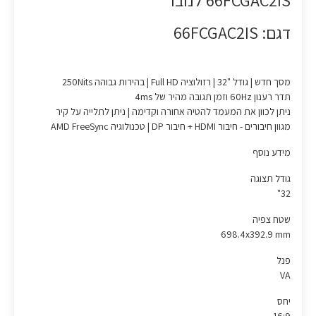
66FCGAC2IS לנובו
דגם: 66FCGAC2IS
מסך חדש | גודל "32 | רזולוציה Full HD | בהירות גבוהה 250Nits
תדר רענון 60Hz וזמן תגובה מהיר של 4ms
ניתן לכוון את המעמד להטיה אחורה וקדימה | ניתן לתלייה על קיר
מגוון חיבורים - חיבור HDMI + חיבור DP | טכנולוגיה AMD FreeSync
מידע נוסף
גודל תצוגה
32"
שטח צפיה
698.4x392.9 mm
פנל
VA
יחס