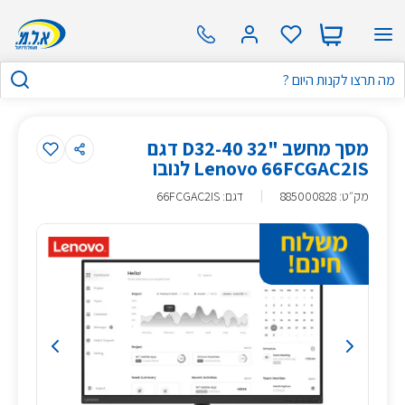
מסך מחשב "32 D32-40 דגם
Lenovo 66FCGAC2IS לנובו
מק״ט
:
885000828
דגם: 66FCGAC2IS