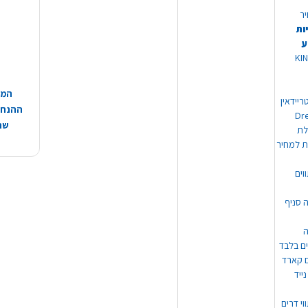
יר
ות
ע
 מוצרי KING
המח
ריידאין
ההנחות
וי Dream
שהמ
ת למחיר
וים
ה סניף
ה
ים בלבד
ים קארד
ייד
וי דרים