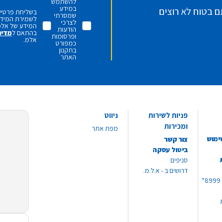
להשתמש
במידע
ם בטוח לא רוצים
בשליחת פרטיי,
שמסרתי
לשמירת המידע 
לצרכי
המידע של אלמ
הודעות
בהתאם ל
מדינ
ופרסומות
אלמ.
כמפורט
בתקנון
האתר
פניות לשירות
ניווט
ומכירות
מפת אתר
ימוש
צור קשר
ביטול עסקה
סניפים
דרושים ב - א.ל.מ.