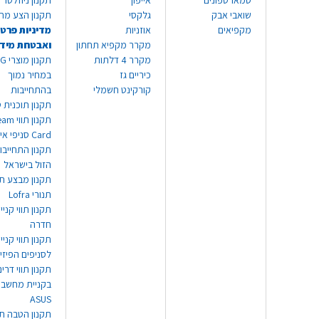
סמארטפונים
אייפון
תקנון ניוזלטר
שואבי אבק
גלקסי
תקנון הצע מח
מקפיאים
אוזניות
מדיניות פרטי
מקרר מקפיא תחתון
ואבטחת מיד
מקרר 4 דלתות
תקנון
כיריים גז
במחיר נמוך
קורקינט חשמלי
בהתחייבות
תקנון תוכנית ט
תקנון תו
Card סניפי אילת
תקנון התחייבו
הזול בישראל
תקנון מבצע תו
תנורי Lofra
תקנון תווי קניי
חדרה
תקנון תווי קניי
לסניפים הפיזי
תקנון תווי דר
בקניית מחשב נ
ASUS
תקנון הטבה תו