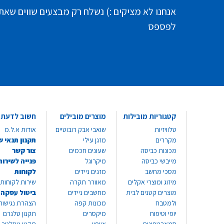
אנחנו לא מציקים :) נשלח רק מבצעים שווים שאת
לפספס
קטגוריות מובילות
מוצרים מובילים
חשוב לדעת
טלוויזיות
שואבי אבק רובוטיים
אודות א.ל.מ
מקררים
מזגן עילי
תקנון תנאי ש
מכונות כביסה
שעונים חכמים
צור קשר
מייבשי כביסה
מיקרוגל
פנייה לשירות
מסכי מחשב
מזגים ניידים
לקוחות
מיזוג ומוצרי אקלים
מאוורר תקרה
שירות לקוחות 8999*
מוצרים קטנים לבית
מחשבים ניידים
ביטול עסקה
ולמטבח
מכונות קפה
הצהרת נגישות
יופי וטיפוח
מיקסרים
תקנון טלגרם