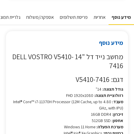
מידע נוסף
אחריות
פריסת תשלומים
אספקה/משלוח
גלריית תמונו
מידע נוסף
מחשב נייד דל "14 DELL VOSTRO V5410-
7416
דגם: V5410-7416
גודל תצוגה:
14"
רזולוציית תצוגה:
FHD 1920x1080
מעבד:
Intel® Core™ i7-11370H Processor (12M Cache, up to 4.80
GHz, with IPU)
זיכרון:
16GB DDR4
אחסון:
512GB SSD
מערכת הפעלה:
Windows 11 Home
כרטיס גרפי:
Intel® Iris® Xe Graphics