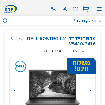
מחשב נייד דל "14 DELL VOSTRO
V5410-7416
מק״ט
:
886000412
דגם: V5410-7416