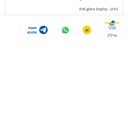
בוהק - Anti-glare display
מעבד - Intel® Celeron® N4500 Processor 1.1 GHz (4M Cache, up to
2.8 GHz, 2 cores)
אתר
אילת
כרטיס גרפי מובנה Intel® HD Graphics
זיכרון 4GB DDR4
אחסון 128G eMMC
מצלמה - 720p HD camera
אלחוטי:
במה תרצו שאסייע לכם היום?
Wi-Fi 5(802.11ac) (Dual band) 1*1 + Bluetooth® 5.1 Wireless Card
(*Bluetooth® version may change with OS version different.)
איפה ממוקמים הסניפים
איך יוצרים קשר עם שירות