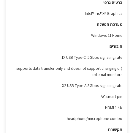
כרטיס גרפי
Intel® Iris® Xᵉ Graphics
מערכת הפעלה
Windows 11 Home
חיבורים
1X USB Type-C 5Gbps signaling rate
(supports data transfer only and does not support charging or
external monitors
X2 USB Type-A 5Gbps signaling rate
AC smart pin
HDMI 1.4b
headphone/microphone combo
תקשורת