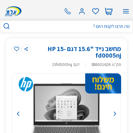
מחשב נייד "15.6 דגם HP 15-
fd0005nj
מק״ט
:
886001626
דגם: 15fd0005nj