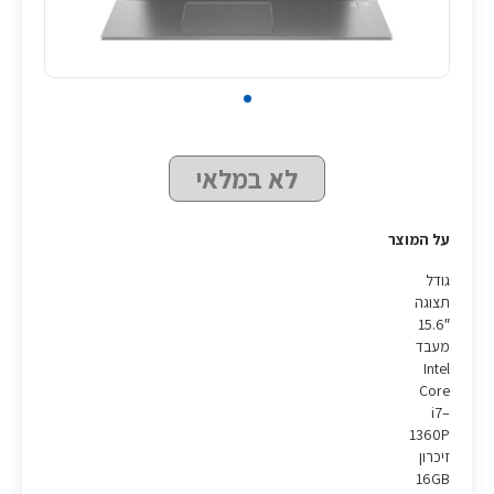
לא במלאי
על המוצר
גודל
תצוגה
15.6″
מעבד
‎Intel
Core
i7–
1360P
זיכרון
16GB