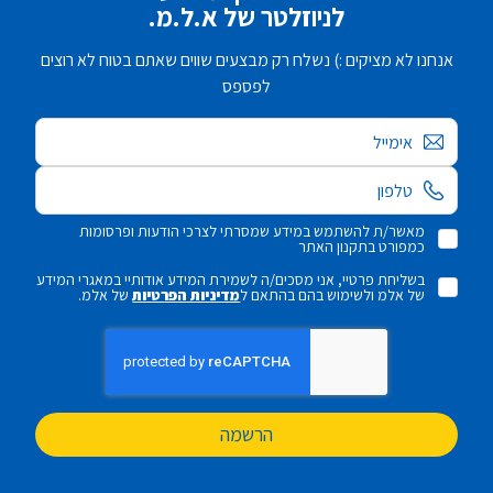
לניוזלטר של א.ל.מ.
אנחנו לא מציקים :) נשלח רק מבצעים שווים שאתם בטוח לא רוצים
לפספס
אימייל
מאשר/ת להשתמש במידע שמסרתי לצרכי הודעות ופרסומות
כמפורט בתקנון האתר
בשליחת פרטיי, אני מסכים/ה לשמירת המידע אודותיי במאגרי המידע
של אלמ ולשימוש בהם בהתאם ל
מדיניות הפרטיות
של אלמ.
הרשמה