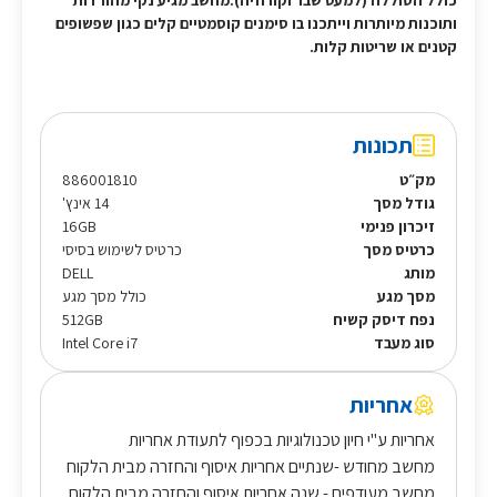
כולל הסוללה (למעט שבר וקורוזיה).מחשב מגיע נקי מהורדות
ותוכנות מיותרות וייתכנו בו סימנים קוסמטיים קלים כגון שפשופים
קטנים או שריטות קלות.
תכונות
מק״ט
886001810
גודל מסך
14 אינץ'
זיכרון פנימי
16GB
כרטיס מסך
כרטיס לשימוש בסיסי
מותג
DELL
מסך מגע
כולל מסך מגע
נפח דיסק קשיח
512GB
סוג מעבד
Intel Core i7
אחריות
אחריות ע"י חיון טכנולוגיות בכפוף לתעודת אחריות
מחשב מחודש -שנתיים אחריות איסוף והחזרה מבית הלקוח
מחשב מעודפים - שנה אחריות איסוף והחזרה מבית הלקוח