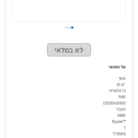
לא במלאי
על המוצר
מסך
''15.6
ברזולוציית
FHD
(1920x1080)
מעבד
AMD
Ryzen™
7
7735HS