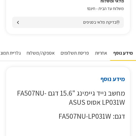
מלאי ומשלוח
משלוח עד הבית - חינם!
בדיקת מלאי בסניפים
מידע נוסף
אחריות
פריסת תשלומים
אספקה/משלוח
גלריית תמונו
מידע נוסף
מחשב נייד גיימינג "15.6 דגם FA507NU-
LP031W אסוס ASUS
דגם: FA507NU-LP031W