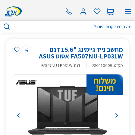
מחשב נייד גיימינג "15.6 דגם
FA507NU-LP031W אסוס ASUS
מק״ט
:
886010009
דגם: FA507NU-LP031W