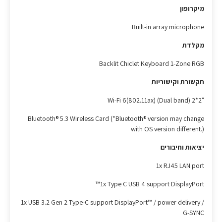
מיקרופון
Built-in array microphone
מקלדת
Backlit Chiclet Keyboard 1-Zone RGB
תקשורת וקישוריות
"Wi-Fi 6(802.11ax) (Dual band) 2*2
Bluetooth® 5.3 Wireless Card (*Bluetooth® version may change
with OS version different.)
יציאות וחיבורים
1x RJ45 LAN port
1x Type C USB 4 support DisplayPort™
1x USB 3.2 Gen 2 Type-C support DisplayPort™ / power delivery /
G-SYNC