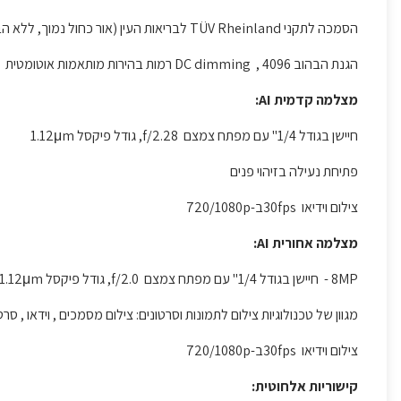
הסמכה לתקני TÜV Rheinland לבריאות העין (אור כחול נמוך, ללא הבהוב)
הגנת הבהוב DC dimming , 4096 רמות בהירות מותאמות אוטומטית
מצלמה קדמית AI:
חיישן בגודל 1/4'' עם מפתח צמצם f/2.28, גודל פיקסל 1.12μm
פתיחת נעילה בזיהוי פנים
צילום וידיאו 30fpsב-720/1080p
מצלמה אחורית AI:
8MP - חיישן בגודל 1/4'' עם מפתח צמצם f/2.0, גודל פיקסל 1.12μm
מגוון של טכנולוגיות צילום לתמונות וסרטונים: צילום מסמכים , וידאו , סרט
צילום וידיאו 30fpsב-720/1080p
קישוריות אלחוטית: