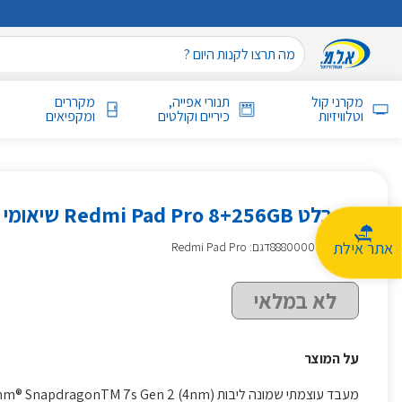
מקרני קול
תנורי אפייה,
מקררים
וטלוויזיות
כיריים וקולטים
ומקפיאים
טאבלט Redmi Pad Pro 8+256GB שיאומי XIAOMI כחול
אתר אילת
מק״ט
:
888000067
דגם: Redmi Pad Pro
לא במלאי
על המוצר