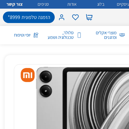
יסקיים
בלוג
אודות
סניפים
צור קשר
הזמנה טלפונית 8999*
מוצרי אקלים
סלולר,
יופי וטיפוח
ומזגנים
טכנולוגיה ושמע