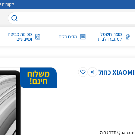
לקוחות ע
מוצרי חשמל
מכונות כביסה
מדיח כלים
למטבח ולבית
ומייבשים
מעבד עוצמתי שמונה ליבות Qualcomm® SnapdragonTM 7s Gen 2 (4nm) תדר גבוה