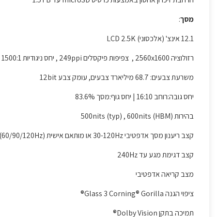
מסך
:
12.1 אינצ' (אלכסוני) LCD 2.5K
רזולוציה 2560x1600 , צפיפות פיקסלים 249ppi , יחס ניגודיות 1500:1
משרעת צבעים: 68.7 מיליארד צבעים, עומק צבע 12bit
יחס גובה:רוחב 16:10 | יחס גוף:מסך 83.6%
בהירות 500nits (typ) , 600nits (HBM)
קצב ריענון מסך אדפטיבי 30-120Hz או מותאם אישית (60/90/120Hz)
קצב דגימת מגע עד 240Hz
מצב קריאה אדפטיבי
ציפוי הגנה Glass 3 Corning® Gorilla®
תמיכה בתקן Dolby Vision®