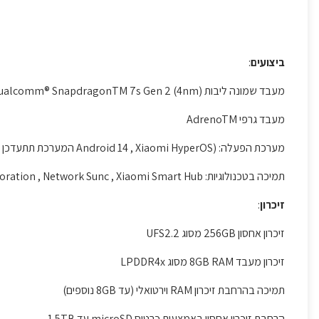
ביצועים
:
מעבד שמונה ליבות Qualcomm® SnapdragonTM 7s Gen 2 (4nm) תדר גבוה 2.4GHz
מעבד גרפי AdrenoTM
מערכת הפעלה: (Android 14 , Xiaomi HyperOS המערכת תתעדכן בעדכוני OTA תקופתיים)
תמיכה בטכנולוגיות: Home Screen+ , Cross-device collaboration , Network Sunc , Xiaomi Smart Hub
זיכרון
:
זיכרון אחסון 256GB מסוג UFS2.2
זיכרון מעבד 8GB RAM מסוג LPDDR4x
תמיכה בהרחבת זיכרון RAM וירטואלי (עד 8GB נוספים)
הרחבת זיכרון אחסון באמצעות כרטיס microSD עד 1.5TB