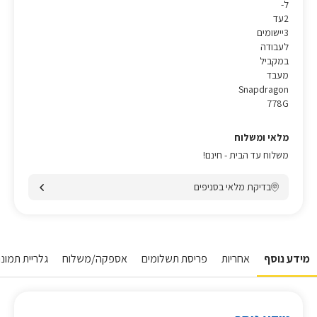
ל-
2עד
3יישומים
לעבודה
במקביל
מעבד
Snapdragon
778G
מלאי ומשלוח
משלוח עד הבית - חינם!
בדיקת מלאי בסניפים
מידע נוסף
אחריות
פריסת תשלומים
אספקה/משלוח
גלריית תמונו