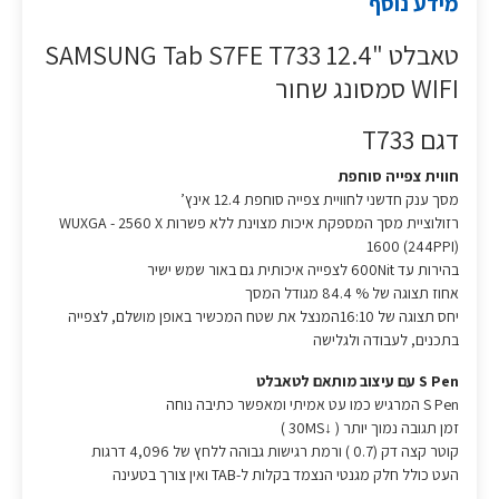
מידע נוסף
טאבלט "12.4 SAMSUNG Tab S7FE T733
WIFI סמסונג שחור
דגם T733
חווית צפייה סוחפת
מסך ענק חדשני לחוויית צפייה סוחפת 12.4 אינץ’
רזולוציית מסך המספקת איכות מצוינת ללא פשרות WUXGA - 2560 X
1600 (244PPI)
בהירות עד 600Nit לצפייה איכותית גם באור שמש ישיר
אחוז תצוגה של % 84.4 מגודל המסך
יחס תצוגה של 16:10המנצל את שטח המכשיר באופן מושלם, לצפייה
בתכנים, לעבודה ולגלישה
S Pen עם עיצוב מותאם לטאבלט
S Pen המרגיש כמו עט אמיתי ומאפשר כתיבה נוחה
זמן תגובה נמוך יותר ( ↓30MS )
קוטר קצה דק (0.7 ) ורמת רגישות גבוהה ללחץ של 4,096 דרגות
העט כולל חלק מגנטי הנצמד בקלות ל-TAB ואין צורך בטעינה