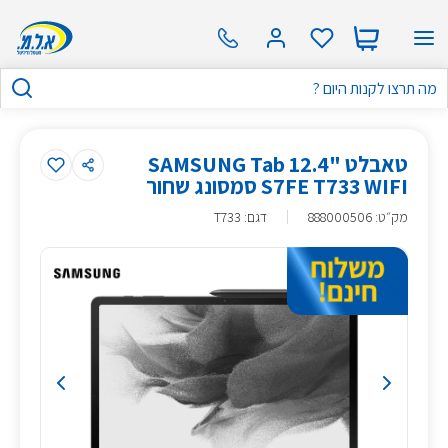
טאבלט "12.4 SAMSUNG Tab
S7FE T733 WIFI סמסונג שחור
מק״ט
:
888000506
דגם: T733