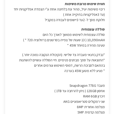
חווית שימוש מרובת משימות
ריבוי משימות יעיל, מהיר ונח בלחיצה אחת ע"י הצמדת אפליקציות יחד
(עד 3אפליקציות בתיקייה אחת )
חלוקת מסך ל- 2עד 3יישומים לעבודה במקביל
סוללה עוצמתית
סוללה עוצמתית לשימוש ממושך לאורך כל היום
10,090mAH ( 13 שעות של צפייה בסרטונים ברזולוציה 720 * )
טעינה מהירה במיוחד 45W *
*נבדק בתנאי מעבדה צד שלישי. (הקיבולת הנקובה נמוכה יותר.)
*התוצאות על סמך מבחנים פנימיים. חיי הסוללה עשויים להשתנות
בהתאם לסביבת הרשת, דפוסי השימוש וגורמים אחרים
* מגיע ללא מטען 45W בערכה
מעבד Snapdragon 778G
אחסון 128GB ( ניתן להרחבה עד 1TB )
זיכרון RAM 6GB
שני רמקולים סטריאופוניים AKG
מצלמה אחורית 8MP
מצלמה קדמית 5MP