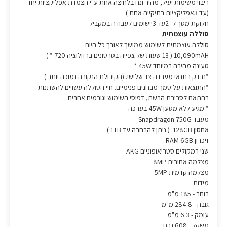
ריבוי משימות יעיל, מהיר ונח בלחיצה אחת ע"י הצמדת אפליקציות יחד
(עד 3אפליקציות בתיקייה אחת )
חלוקת מסך ל- 2עד 3יישומים לעבודה במקביל
סוללה עוצמתית
סוללה עוצמתית לשימוש ממושך לאורך כל היום
10,090mAH ( 13 שעות של צפייה בסרטונים ברזולוציה 720 * )
טעינה מהירה במיוחד 45W *
*נבדק בתנאי מעבדה צד שלישי. (הקיבולת הנקובה נמוכה יותר.)
*התוצאות על סמך מבחנים פנימיים. חיי הסוללה עשויים להשתנות
בהתאם לסביבת הרשת, דפוסי השימוש וגורמים אחרים
* מגיע ללא מטען 45W בערכה
מעבד Snapdragon
750G
אחסון 128GB ( ניתן להרחבה עד 1TB )
זיכרון RAM 6GB
שני רמקולים סטריאופוניים AKG
מצלמה אחורית 8MP
מצלמה קדמית 5MP
מידות :
רוחב - 185 מ"מ
גובה - 284.8 מ"מ
עומק - 6.3 מ"מ
משקל - 608 גרם