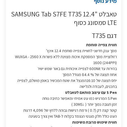
מידע נוסף
טאבלט "12.4 SAMSUNG Tab S7FE T735
LTE סמסונג כסוף
דגם T735
חווית צפייה סוחפת
מסך ענק חדשני לחוויית צפייה סוחפת 12.4 אינץ’
רזולוציית מסך המספקת איכות מצוינת ללא פשרות WUXGA - 2560 X
1600 (244PPI)
בהירות עד 600Nit לצפייה איכותית גם באור שמש ישיר
אחוז תצוגה של % 84.4 מגודל המסך
יחס תצוגה של 16:10המנצל את שטח המכשיר באופן מושלם, לצפייה
בתכנים, לעבודה ולגלישה
S Pen עם עיצוב מותאם לטאבלט
S Pen המרגיש כמו עט אמיתי ומאפשר כתיבה נוחה
זמן תגובה נמוך יותר ( ↓30MS )
קוטר קצה דק (0.7 ) ורמת רגישות גבוהה ללחץ של 4,096 דרגות
העט כולל חלק מגנטי הנצמד בקלות ל-TAB ואין צורך בטעינה
חווית שימוש מרובת משימות