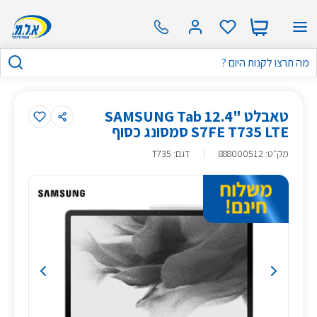
טאבלט "12.4 SAMSUNG Tab
S7FE T735 LTE סמסונג כסוף
מק״ט
:
888000512
דגם: T735