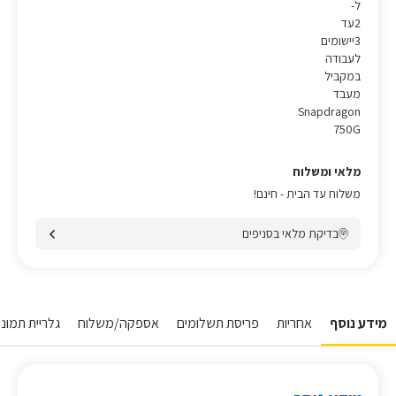
ל-
2עד
3יישומים
לעבודה
במקביל
מעבד
Snapdragon
750G
מלאי ומשלוח
משלוח עד הבית - חינם!
בדיקת מלאי בסניפים
מידע נוסף
אחריות
פריסת תשלומים
אספקה/משלוח
גלריית תמונו