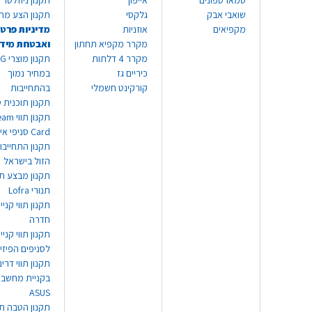
סמארטפונים
אייפון
תקנון ניוזלטר
שואבי אבק
גלקסי
תקנון הצע מח
מקפיאים
אוזניות
מדיניות פרטי
מקרר מקפיא תחתון
ואבטחת מיד
מקרר 4 דלתות
תקנון
כיריים גז
במחיר נמוך
קורקינט חשמלי
בהתחייבות
תקנון תוכנית ט
תקנון תו
Card סניפי אילת
תקנון התחייבו
הזול בישראל
תקנון מבצע תו
תנורי Lofra
תקנון תווי קניי
חדרה
תקנון תווי קניי
לסניפים הפיזי
תקנון תווי דר
בקניית מחשב נ
ASUS
תקנון הטבה תו