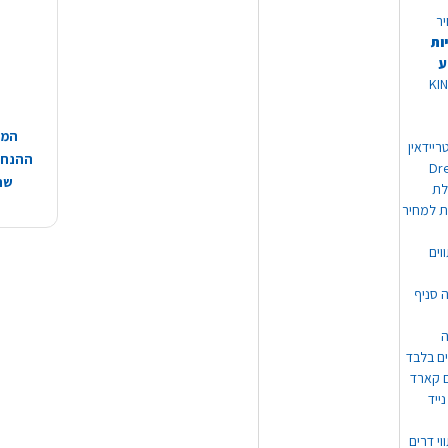
יר
ות
ע
 מוצרי KING
המח
ריידאין
ההנחות
וי Dream
שהמ
ת למחיר
וים
ה סניף
ה
ים בלבד
ים קארד
ייד
וי דרים