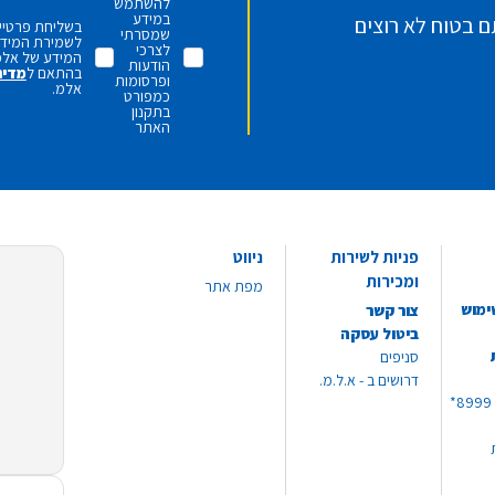
להשתמש
במידע
ם בטוח לא רוצים
בשליחת פרטיי,
שמסרתי
לשמירת המידע 
לצרכי
המידע של אלמ
הודעות
בהתאם ל
מדינ
ופרסומות
אלמ.
כמפורט
בתקנון
האתר
פניות לשירות
ניווט
ומכירות
מפת אתר
ימוש
צור קשר
ביטול עסקה
סניפים
דרושים ב - א.ל.מ.