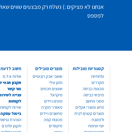
אנחנו לא מציקים :) נשלח רק מבצעים שווים שאת
לפספס
קטגוריות מובילות
מוצרים מובילים
חשוב לדעת
טלוויזיות
שואבי אבק רובוטיים
אודות א.ל.מ
מקררים
מזגן עילי
תקנון תנאי ש
מכונות כביסה
שעונים חכמים
צור קשר
מייבשי כביסה
מיקרוגל
פנייה לשירות
מסכי מחשב
מזגים ניידים
לקוחות
מיזוג ומוצרי אקלים
מאוורר תקרה
שירות לקוחות 8999*
מוצרים קטנים לבית
מחשבים ניידים
ביטול עסקה
ולמטבח
מכונות קפה
הצהרת נגישות
יופי וטיפוח
מיקסרים
תקנון טלגרם