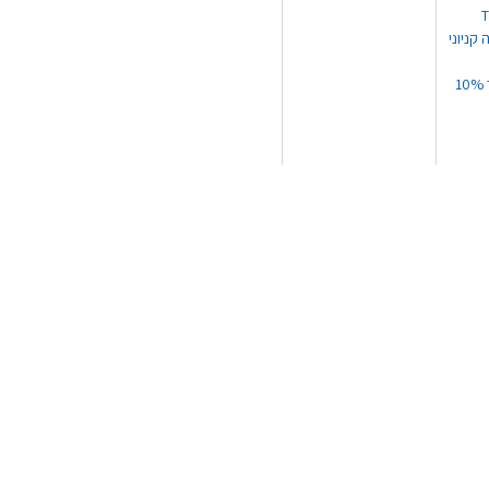
 קניוני
תקנון קופון עד 10%