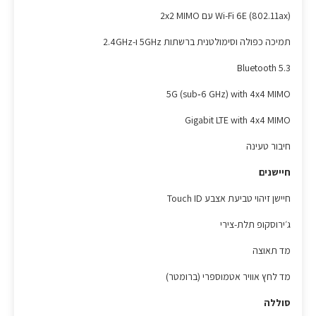
Wi‐Fi 6E (802.11ax) עם 2x2 MIMO
תמיכה כפולה וסימולטנית ברשתות 5GHz ו-2.4GHz
5.3 Bluetooth
5G (sub‑6 GHz) with 4x4 MIMO
Gigabit LTE with 4x4 MIMO
חיבור טעינה
חיישנים
חיישן זיהוי טביעת אצבע Touch ID
ג׳ירוסקופ תלת-צירי
מד תאוצה
מד לחץ אוויר אטמוספרי (ברומטר)
סוללה