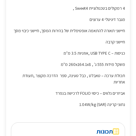
4 רמקולים בטכנולוגיית Sweet4 ,
מגבר דיגיטלי 4 ערוצים
חיישני תאורה להתאמה אופטימלית של בהירות המסך, חיישני כיבוי מסך
חיישני קרבה
כניסות – USB TYPE C ,אוזניות 3.5 מ"מ
משקל מידות 555 ג' , 260x164.1x8 מ"מ
תכולת ערכה – טאבלט , כבל טעינה, ספר הדרכה מקוצר ,תעודת
אחריות
אביזרים נלווים – כיסוי FOLIO לרכישה בנפרד
נתוני קרינה (SAR) 1.04W/kg
תכונות