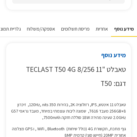
מידע נוסף
אחריות
פריסת תשלומים
אספקה/משלוח
גלריית תמונו
מידע נוסף
טאבלט "11 8/256 TECLAST T50 4G
דגם: T50
טאבלט 11 אינטש, IPS, רזולוציה 2K, בהירות 350 120Hz, nits, זיכרון
256GB+8 מעבד T616, שמונה ליבות עוצמתי במיוחד, מעבד גראפי G57
2.0GHz טעינה מהירה 18W סוללה חזקה 7500mAh,
גוף מתכת, תקשורת 4G (כולל שיחות) WiFi , Bluetooth , ו GPS מצלמה
אחורית 20MP (חיישן סוני) קדמית 8MP