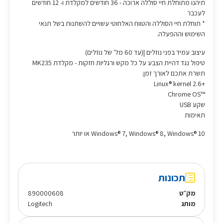
תיהנו מתוחלת חיי סוללה ארוכה - 36 חודשים למקלדת ו- 12 חודשים
לעכבר
* תוחלת חיי הסוללה והטווח האלחוטי עשויים להשתנות בשל תנאי
השימוש וההפעלה.
עיצוב עמיד בפני נוזלים |(עד 60 מל' של נוזלים)
טיפול נגד דהיית הצבע על כל מקש ורגליות חזקות - מקלדת MK235
תשרת אתכם לאורך זמן.
+Linux® kernel 2.6
™Chrome OS
שקע USB
תאימות
Windows® 7, Windows® 8, Windows® 10 או יותר
תכונות
מק״ט
890000608
מותג
Logitech