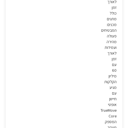
לאורך
זמן
כולל
מתגים
מכנים:
המבטיחים
פעולה
מהירה
ועמידות
לאורך
זמן
עם
60
מיליון
הקלקות
מגיע
עם
חיישן
אופטי
TrueMove
Core
המספק
מעקב