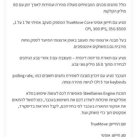
כולל מתגים מכנים: המבטיחים פעולה מהירה ועמידות לאורך זמן עם 60
מיליון הקלקות
מגיע עם חיישן אופטי TrueMove Core המספק מעקב אמיתי של 1 על 1,
8500 CPI, 300 IPS, 35G
בעל מבנה ארגונומי נוח: מעוצב באופן ארגונומי המיועד לספק נוחות
מירבית גם במשחקים אינטנסיבים.
מגיע עם תאורת פריזמה דינמית – מעוצבת עם 3 אזורי צבע הניתנים
לבחירה מתוך 16.8 מיליון גווני צבע.
העכבר מגיע עם זיכרון מובנה לשמירת נתונים חשובים כמו: polling rate,
keybinds ועד 5 CPI לגישה מהירה ונוחה.
תוכנת SteelSeries Engine מאפשרת לכם לעשות שימוש במלא
אפליקציות שיכולות לשדרג לכם את השימוש בעכבר, כמו למשל להתאים
את אפקטי התאורה בעכבר לפי בחירתכם, לקבל התראות בדיסקורד,
אפקטים תוך כדי משחק ועוד.
שם החיישן: TrueMove
סוג חיישן: אופטי