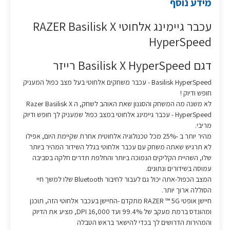
מידע נוסף
עכבר גיימינג אלחוטי RAZER Basilisk X
HyperSpeed
דגם Basilisk X HyperSpeed רייזר
Basilisk HyperSpeed - עכבר משחקים אלחוטי בעל מצב כפול המעניק
חופש ודיוק !
לא משנה מה המשחק והסגנון שאת האוהב לשחק, ה Razer Basilisk X
HyperSpeed - עכבר גיימינג אלחוטי במצב כפול שמעניק לך חופש ודיוק
מריבי.
מהיר יותר ב -25% מכל טכנולוגיה אלחוטית אחרת שקיימת היום, אפילו
לא תרגיש שאתה משחק עם עכבר אלחוטי בגלל השידור המהיר ביותר
שלו, השהיית הקליקים הנמוכה ביותר והחלפת תדרים חלקה בסביבה
עמוסה בשידורים ונתונים.
המצב הכפול-אתה יכול גם לעבור לחיבור Bluetooth שלו למשך חיי
הסוללה ארוך יותר.
חיישן אופטי RAZER ™ 5G מתקדם -החיישן בעכבר אלחוטי הזה, תוכנן
ומהונדס ברמת מעקב של 99.4% ועד 16,000 DPI, מציע את הדיוק
והמהירות הדרושים לך בכדי להישאר בראש הטבלה