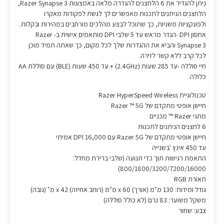
ניתן להגדיר את 6 הלחצנים להגדרה מלאה באמצעות Razer Synapse 3,
הלחצנים הניתנים לתכנות מאפשרים לך לגשת לפקודות מאקרו
ולפונקציות משניות, כך שתוכל לבצע מהלכים מורחבים במהירות ובקלות.
אחסון DPI -הגדר מראש עד 5 שלבי DPI מותאמים אישית ב- Razer
Synapse 3 והביא את ההגדרות שלך לכל מקום, כך שאתה תמיד מוכן
לכל קרב ללא קשר לזירה.
חיי סוללה -עד 285 שעות (2.4GHz) + עד 450 שעות (BLE) עם סוללת AA
כלולה.
טכנולוגיית Razer HyperSpeed Wireless
חיישן אופטי מתקדם של Razer ™ 5G
מתגי Razer ™ מכניים
6 לחצנים הניתנים לתכנות
חיישן אופטי מתקדם של Razer 5G עם 16,000 DPI אמיתי
עד 450 אינץ 'בשנייה
התאמת רגישות תוך כדי תנועה (שלבי ברירת מחדל:
800/1800/3200/7200/16000)
תאורת RGB
גודל ומידות: 130 מ"מ (אורך) x 60 מ"מ (רוחב אחיזה) x 42 מ" (גובה)
משקל משוער: 83 גרם (לא כולל סוללה)
צבע: שחור