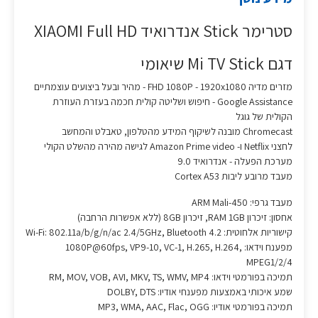
סטרימר Stick אנדרואיד XIAOMI Full HD
דגם Mi TV Stick שיאומי
מזרים מדיה FHD 1080P - 1920x1080 - מהיר ובעל ביצועים עוצמתיים
Google Assistance -
חיפוש ושליטה קולית חכמה בעזרת העוזרת
הקולית של גוגל
Chromecast מובנה לשיקוף המידע מהטלפון, טאבלט והמחשב
לחצני Netflix ו- Amazon Prime video לגישה מהירה מהשלט הקולי
מערכת הפעלה -
אנדרואיד 9.0
מעבד מרובע ליבות Cortex A53
מעבד גרפי:
ARM Mali-450
אחסון:
זיכרון RAM 1GB, זיכרון 8GB (ללא אפשרות הרחבה)
קישוריות אלחוטית:
Wi-Fi: 802.11a/b/g/n/ac 2.4/5GHz, Bluetooth 4.2
מפענח וידאו:
1080P@60fps, VP9-10, VC-1, H.265, H.264,
MPEG1/2/4
תמיכה בפורמטי וידאו:
RM, MOV, VOB, AVI, MKV, TS, WMV, MP4
שמע איכותי באמצעות מפענחי אודיו:
DOLBY, DTS
תמיכה בפורמטי אודיו:
MP3, WMA, AAC, Flac, OGG