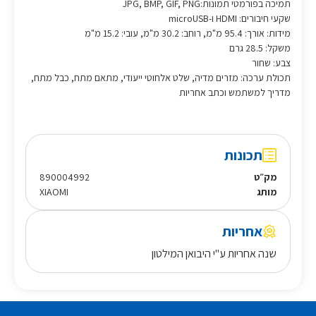
תמיכה בפורמטי תמונות:
JPG, BMP, GIF, PNG
שקעי חיבורים:
HDMI ו-microUSB
מידות:
אורך: 95.4 מ"מ, רוחב: 30.2 מ"מ, עובי: 15.2 מ"מ
משקל:
28.5 גרם
צבע:
שחור
תכולת ערכה:
מזרים מדיה, שלט אלחוטי ייעודי, מתאם מתח, כבל מתח,
מדריך למשתמש וכתב אחריות
תכונות
מק״ט
890004992
מותג
XIAOMI
אחריות
שנה אחריות ע"י היבואן המילטון