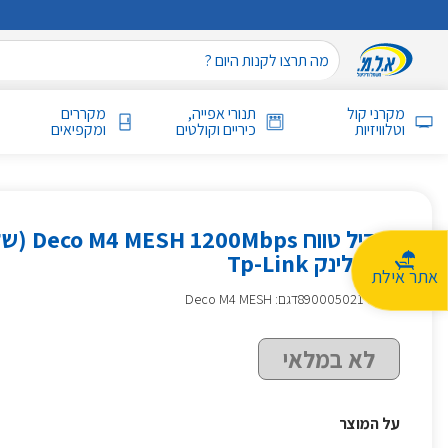
מקרני קול
תנורי אפייה,
מקררים
וטלוויזיות
כיריים וקולטים
ומקפיאים
מגדיל טווח 
טי פי לינק Tp-Link
אתר אילת
מק״ט
:
890005021
דגם: Deco M4 MESH
לא במלאי
על המוצר