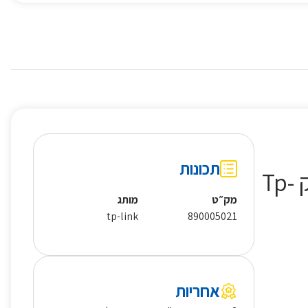
תכונות
מגדיל טווח Deco M4 MESH 1200Mbps (שלוש יחידות) טי פי לינק Tp-
מק״ט
מותג
tp-link
890005021
אחריות