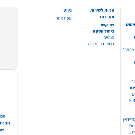
פניות לשירות
ניווט
ומכירות
מפת אתר
ימוש
צור קשר
ביטול עסקה
סניפים
דרושים ב - א.ל.מ.
יר
ות
ע
 מוצרי KING
המח
ריידאין
ההנחות
וי Dream
שהמ