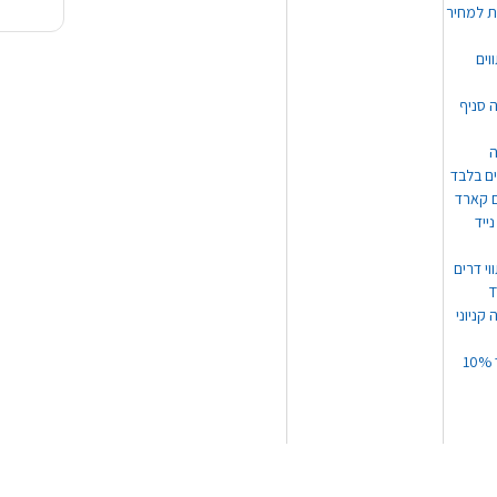
ת למחיר
וים
ה סניף
ה
ים בלבד
ים קארד
ייד
וי דרים
 קניוני
תקנון קופון עד 10%