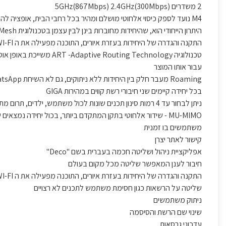
2 משדרים (5GHz(867Mbps) 2.4GHz(300Mbps
M4 נועד לספק כיסוי אלחוטי מושלם ומהיר בכל רחבי הבית, אופציה להוסיף יחידות נוספות לכיסוי רחב יותר
היתרון הייחודי הוא, שהיחידות מחוברות בינן לבין עצמן בטכנולוגית Mesh ובכך מתאפשרת תקשורת אלחוטית בכיסוי רחב ואמין יותר ללא ניתוקים
התקנה והגדרה של היחידות בעזרת איורים, התוכנה מפעילה את ה WI-FI בטלפון הנייד ומתחברת אל היחידות לצורך הגדרה ראשונית
טכנולוגיה ng Technology
עבור אותו המוצר
Roaming מעבר חלק בין היחידות ללא ניתוקים, גם לא השיחת WhatsApp
בכל יחידה קיימים שני חיבורי רשת קווים במהירות GIGA
ניתן לבחור עד 4 רמות סינון תכנים שונות לכול משתמש, ילדים, תרום מתבגרים, מתבגרים, בוגרים
MU-MIMO - שידור אלחוטי בתקן המתקדם ביותר, בכול יחידה 
משתמשים בו זמנית
קישור לאתר יצרן
אפליקציית ניהול ושליטה חכמה בעברית בשם "Deco"
חיבור לענן המאפשר שליטה מכל מקום בעולם
התקנה והגדרה של היחידות בעזרת איורים, התוכנה מפעילה את ה WI-FI בטלפון הנייד ומתחברת אל היחידות לצורך הגדרה ראשונית
שליטה על הרשאות כגון חסימת משתמש לתכנים לא רצויים
ניתוק משתמשים
שינוי שם הרשת והסיסמה
עדכוני גרסאות