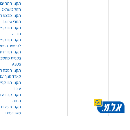
תקנון התחייבו
הזול בישראל
תקנון מבצע תו
תנורי Lofra
תקנון תווי קניי
חדרה
תקנון תווי קניי
לסניפים הפיזי
תקנון תווי דר
בקניית מחשב נ
ASUS
תקנון הטבה תו
קארד סניף TLV
תקנון תווי קנייה
עופר
הנחה
תקנון פעילות
משפיענים