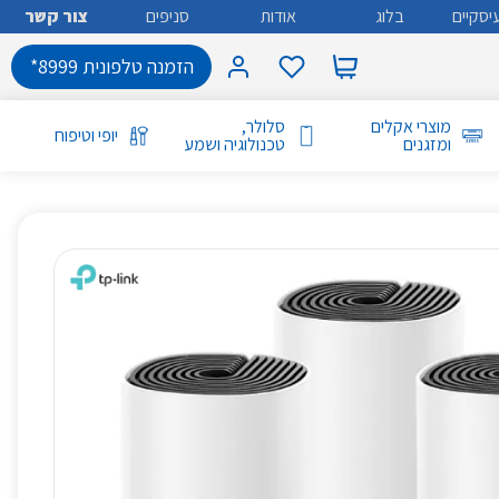
יסקיים
בלוג
אודות
סניפים
צור קשר
הזמנה טלפונית 8999*
מוצרי אקלים
סלולר,
יופי וטיפוח
ומזגנים
טכנולוגיה ושמע