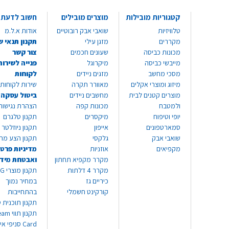
קטגוריות מובילות
מוצרים מובילים
חשוב לדעת
טלוויזיות
שואבי אבק רובוטיים
אודות א.ל.מ
מקררים
מזגן עילי
תקנון תנאי ש
מכונות כביסה
שעונים חכמים
צור קשר
מייבשי כביסה
מיקרוגל
פנייה לשירות
מסכי מחשב
מזגים ניידים
לקוחות
מיזוג ומוצרי אקלים
מאוורר תקרה
שירות לקוחות 8999*
מוצרים קטנים לבית
מחשבים ניידים
ביטול עסקה
ולמטבח
מכונות קפה
הצהרת נגישות
יופי וטיפוח
מיקסרים
תקנון טלגרם
סמארטפונים
אייפון
תקנון ניוזלטר
שואבי אבק
גלקסי
תקנון הצע מח
מקפיאים
אוזניות
מדיניות פרטי
מקרר מקפיא תחתון
ואבטחת מיד
מקרר 4 דלתות
תקנון
כיריים גז
במחיר נמוך
קורקינט חשמלי
בהתחייבות
תקנון תוכנית ט
תקנון תו
Card סניפי אילת