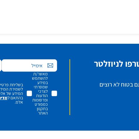
פו לניוזלטר
אימייל
מאשר/ת
להשתמש
במידע
ם בטוח לא רוצים
בשליחת פרטיי,
שמסרתי
לשמירת המידע 
לצרכי
המידע של אלמ
הודעות
בהתאם ל
מדינ
ופרסומות
אלמ.
כמפורט
בתקנון
האתר