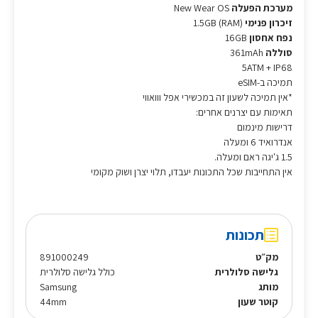
מערכת הפעלה
New Wear OS
זיכרון פנימי
(1.5GB (RAM
נפח אחסון
16GB
סוללה
361mAh
5ATM + IP68
תמיכה ב-eSIM
*אין תמיכה לשעון זה במכשירי אפל ווואווי
תאימות עם יצרנים אחרים:
דרישות מינמום
אנדרואיד 6 ומעלה
1.5 ג'יגה ראם ומעלה.
אין התחייבות שכל התכונות יעבדו, תלוי יצרן ושוק מקומי
תכונות
מק״ט
891000249
גלישה סלולרית
כולל גלישה סלולרית
מותג
Samsung
קוטר שעון
44mm