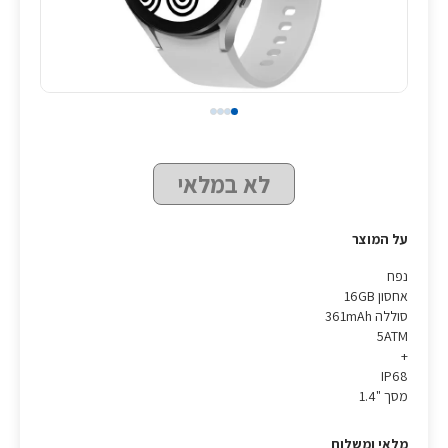
לא במלאי
על המוצר
נפח
אחסון 16GB
סוללה 361mAh
5ATM
+
IP68
מסך "1.4
מלאי ומשלוח