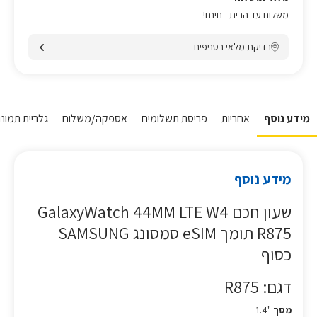
משלוח עד הבית - חינם!
בדיקת מלאי בסניפים
מידע נוסף
אחריות
פריסת תשלומים
אספקה/משלוח
גלריית תמונו
מידע נוסף
שעון חכם GalaxyWatch 44MM LTE W4
R875 תומך eSIM סמסונג SAMSUNG
כסוף
דגם: R875
מסך
"1.4