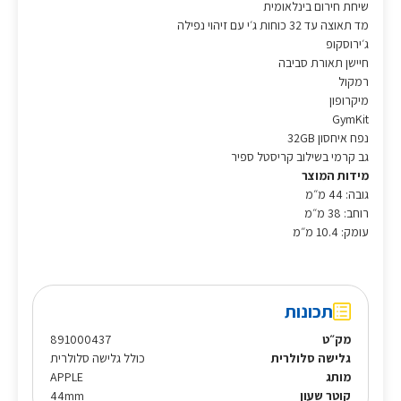
שיחת חירום בינלאומית
מד תאוצה עד 32 כוחות ג׳י עם זיהוי נפילה
ג׳ירוסקופ
חיישן תאורת סביבה
רמקול
מיקרופון
GymKit
נפח איחסון 32GB
גב קרמי בשילוב קריסטל ספיר
מידות המוצר
גובה: 44 מ״מ
רוחב: 38 מ״מ
עומק: 10.4 מ״מ
תכונות
מק״ט
891000437
גלישה סלולרית
כולל גלישה סלולרית
מותג
APPLE
קוטר שעון
44mm