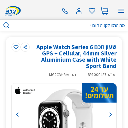
שעון חכם Apple Watch Series 6
GPS + Cellular, 44mm Silver
Aluminium Case with White
Sport Band
מק״ט
:
891000437
דגם: MG2C3HB/A