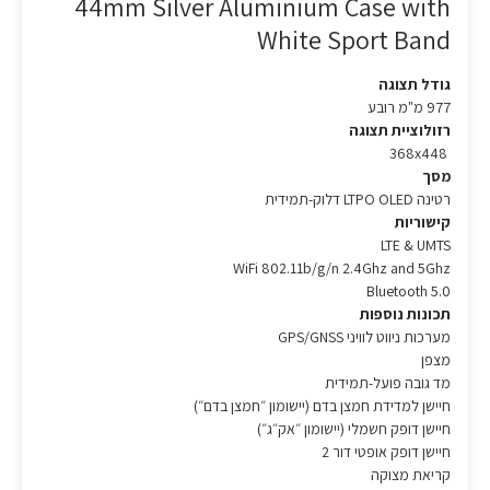
44mm Silver Aluminium Case with
White Sport Band
גודל תצוגה
977 מ"מ רובע
רזולוציית תצוגה
368x448
מסך
רטינה LTPO OLED דלוק-תמידית
קישוריות
LTE & UMTS
WiFi 802.11b/g/n 2.4Ghz and 5Ghz
Bluetooth 5.0
תכונות נוספות
מערכות ניווט לוויני GPS/GNSS
מצפן
מד גובה פועל-תמידית
חיישן למדידת חמצן בדם (יישומון ״חמצן בדם״)
חיישן דופק חשמלי (יישומון ״אק״ג״)
חיישן דופק אופטי דור 2
קריאת מצוקה