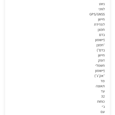
ניווט
לוויני
GPS/GNSS
חיישן
למדידת
חמצן
בדם
(יישומון
״חמצן
בדם״)
חיישן
דופק
חשמלי
(יישומון
״אק״ג״)
מד
תאוצה
עד
32
כוחות
ג׳י
עם