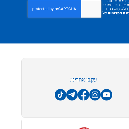
 אני מסכים/ה
אודותיי במאגרי
 ולשימוש בהם
יות הפרטיות
של
עקבו אחרינו: