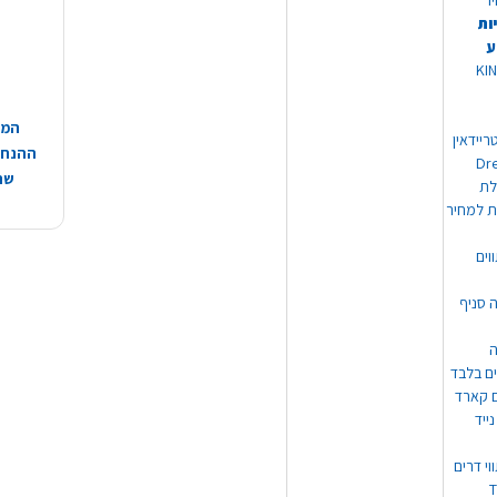
יר
ות
ע
 מוצרי KING
המח
ריידאין
ההנחות
וי Dream
שהמ
ת למחיר
וים
ה סניף
ה
ים בלבד
ים קארד
ייד
וי דרים