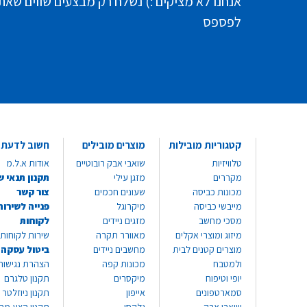
אנחנו לא מציקים :) נשלח רק מבצעים שווים שאת
לפספס
קטגוריות מובילות
מוצרים מובילים
חשוב לדעת
טלוויזיות
שואבי אבק רובוטיים
אודות א.ל.מ
מקררים
מזגן עילי
תקנון תנאי ש
מכונות כביסה
שעונים חכמים
צור קשר
מייבשי כביסה
מיקרוגל
פנייה לשירות
מסכי מחשב
מזגים ניידים
לקוחות
מיזוג ומוצרי אקלים
מאוורר תקרה
שירות לקוחות 8999*
מוצרים קטנים לבית
מחשבים ניידים
ביטול עסקה
ולמטבח
מכונות קפה
הצהרת נגישות
יופי וטיפוח
מיקסרים
תקנון טלגרם
סמארטפונים
אייפון
תקנון ניוזלטר