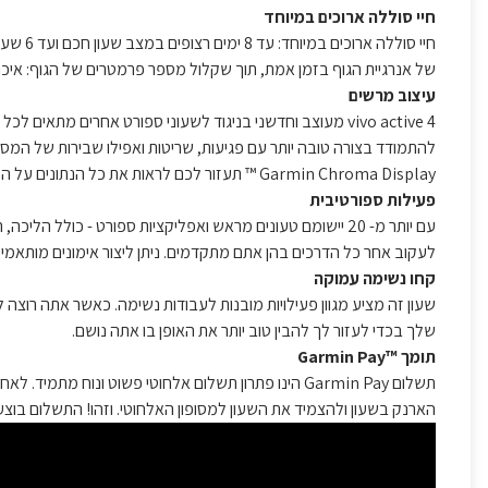
חיי סוללה ארוכים במיוחד
של אנרגיית הגוף בזמן אמת, תוך שקלול מספר פרמטרים של הגוף: איכות 
עיצוב מרשים
Garmin Chroma Display ™ תעזור לכם לראות את כל הנתונים על המסך של השעון גם בשמש החמה
פעילות ספורטיבית
לעקוב אחר כל הדרכים בהן אתם מתקדמים. ניתן ליצור אימונים מותאמים אישית באפל
קחו נשימה עמוקה
שעון זה מציע מגוון פעילויות מובנות לעבודות נשימה. כאשר אתה רוצה
שלך בכדי לעזור לך להבין טוב יותר את האופן בו אתה נושם.
תומך ™Garmin Pay
תשלום Garmin Pay הינו פתרון תשלום אלחוטי פשוט ונ
הארנק בשעון ולהצמיד את השעון למסופון האלחוטי. וזהו! התשלום בוצע (אחת ל-24 שעות יש להזין את קוד האבטחה). *בכרטי