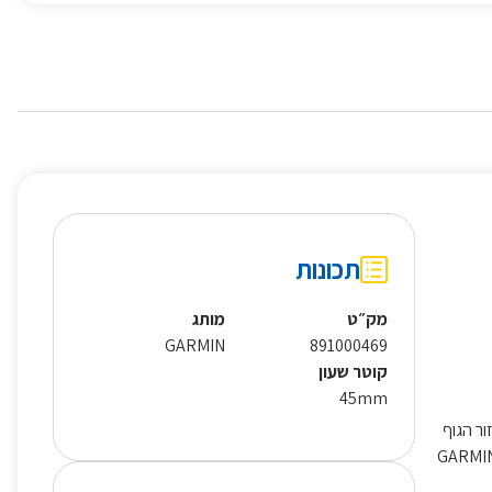
תכונות
מק״ט
מותג
GARMIN
891000469
קוטר שעון
45mm
 מחזור הגוף
ם, בעל מגוון פרופילי פעילויות המוגדרים מראש ויכולת להאזנה למוסיקה ישירות מהשעון ללא צורך בחיבור לסמארטפון, כלי התשלומים GARMIN