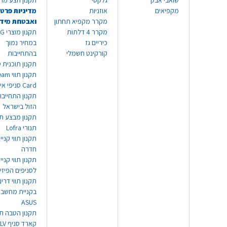
שואבי אבק
גלקסי
תקנון הצע מח
מקפיאים
אוזניות
מדיניות פרטי
מקרר מקפיא תחתון
ואבטחת מיד
מקרר 4 דלתות
תקנון
כיריים גז
במחיר נמוך
קורקינט חשמלי
בהתחייבות
תקנון תוכנית ט
תקנון תו
Card סניפי אילת
תקנון התחייבו
הזול בישראל
תקנון מבצע תו
תנורי Lofra
תקנון תווי קניי
חדרה
תקנון תווי קניי
לסניפים הפיזי
תקנון תווי דר
בקניית מחשב נ
ASUS
תקנון הטבה תו
קארד סניף TLV