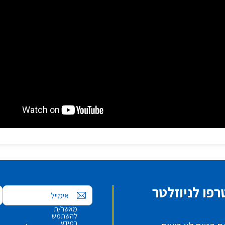
פו לניוזלטר
אימייל
מאשר/ת
להשתמש
במידע