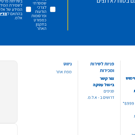
ם בטוח לא רוצים
בשליחת פרטיי,
שמסרתי
לשמירת המידע 
לצרכי
המידע של אלמ
הודעות
בהתאם ל
מדינ
ופרסומות
אלמ.
כמפורט
בתקנון
האתר
פניות לשירות
ניווט
ומכירות
מפת אתר
ימוש
צור קשר
ביטול עסקה
סניפים
דרושים ב - א.ל.מ.