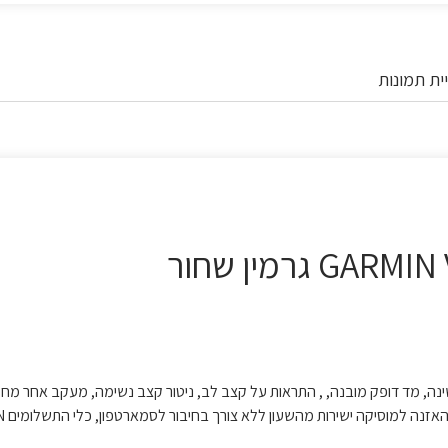
ית תמונות
שעון ספורט חכם בעל מסך מגע ומשלב GPS , ניטור שינה, מד דופק מובנה, , התראות על קצב לב, ניטור קצב נשימה, מעקב אחר
החודשי של נשי