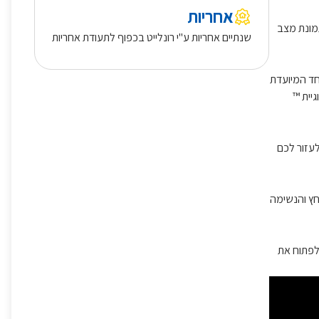
אחריות
נוסף תמיכה ביישום ה-Body Battery, מדד המספק תמונת מצב
שנתיים אחריות ע"י רונלייט בכפוף לתעודת אחריות
. מסך מגע מעוצב עם זכוכית Corning® Gorilla® Glass 3,חזקה במיוחד המיועדת
חייה. טכנולוגיית ™
- כולל הליכה, ריצה, רכיבה על אופניים, שחייה בבריכה, פילאטיס ועוד. שעון vivoactive 4 יכול לעזור לכם
חץ והנשימה
 לפתוח את