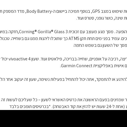
חיי סוללה ארוכים במיוחד: עד 8 ימים רצופים במצב שעון חכם ועד 6 שעות שימוש במצב GPS, ב
שינה, כושר גופני, סטרס ועוד.
vivo active 4 מעוצב וחדשני בניגוד לשעוני ספורט אחרים מתאים לכל הופעה 
להתמודד בצורה טובה יותר עם פגיעות, שריטות ואפילו שבירות של המסכים. עמיד בפני מים תחת תקן ATM5 כך שתוכלו ליהנות ממנו גם בש
עם יותר מ- 20 יישומם טעונים מראש ואפליקציות ספורט 
יקציית Garmin Connect.
 להירגע או להתמקד, אתה יכול להתחיל בפעילות נשימה, שעון זה יעקוב אחר הל
וח מתמיד. לאחר שמזינים בפעם הראשונה את כרטיס האשראי לשעון – כל שעליכם לעשות זה
סים תומכים בלבד