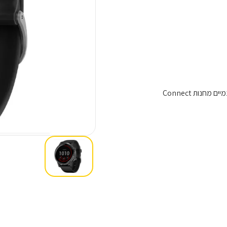
התאם אישית את השעון שלך עם Watch Face, אפליקציות ווידג'טים חינמיים מחנות Connect