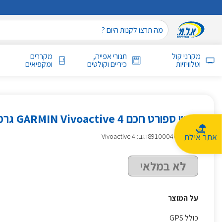
מקרני קול
תנורי אפייה,
מקררים
וטלוויזיות
כיריים וקולטים
ומקפיאים
שעון ספורט חכם GARMIN Vivoactive 4 גרמין שחור
אתר אילת
מק״ט
:
891000469
דגם: Vivoactive 4
לא במלאי
על המוצר
כולל GPS