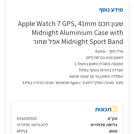
מידע נוסף
שעון חכם Apple Watch 7 GPS, 41mm
Midnight Aluminium Case with
Midnight Sport Band אפל שחור
גודל מסך - 41mm
השעון מגיע בגרסת GPS
הוקטנה מסגרת השעון ב1.7mm
הוגדלה בהירות המסך ב70%
הסוללה תספק עד 18 שעות שימוש
חיבור טעינה הוחלף לחיבור type c שמאפשר טעינה מהירה ב33%
תכונות
מק״ט
891000555
גלישה סלולרית
ללא גלישה סלולרית
מותג
APPLE