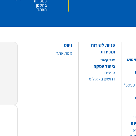
כמפורט
בתקנון
האתר
פניות לשירות
ניווט
ומכירות
מפת אתר
ימוש
צור קשר
ביטול עסקה
סניפים
דרושים ב - א.ל.מ.
יר
ות
ע