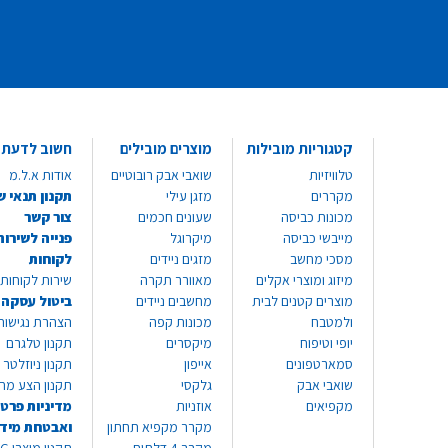
קטגוריות מובילות
מוצרים מובילים
חשוב לדעת
טלוויזיות
שואבי אבק רובוטיים
אודות א.ל.מ
מקררים
מזגן עילי
תקנון תנאי ש
מכונות כביסה
שעונים חכמים
צור קשר
מייבשי כביסה
מיקרוגל
פנייה לשירות
מסכי מחשב
מזגים ניידים
לקוחות
מיזוג ומוצרי אקלים
מאוורר תקרה
שירות לקוחות 8999*
מוצרים קטנים לבית
מחשבים ניידים
ביטול עסקה
ולמטבח
מכונות קפה
הצהרת נגישות
יופי וטיפוח
מיקסרים
תקנון טלגרם
סמארטפונים
אייפון
תקנון ניוזלטר
שואבי אבק
גלקסי
תקנון הצע מח
מקפיאים
אוזניות
מדיניות פרטי
מקרר מקפיא תחתון
ואבטחת מיד