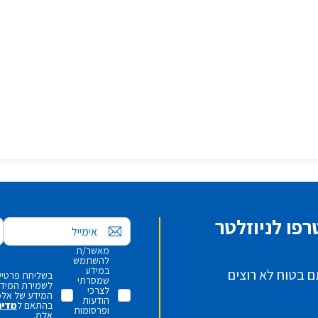
פו לניוזלטר
אימייל
מאשר/ת
להשתמש
במידע
ם בטוח לא רוצים
בשליחת פרטיי,
שמסרתי
לשמירת המידע 
לצרכי
המידע של אלמ
הודעות
בהתאם ל
מדינ
ופרסומות
אלמ.