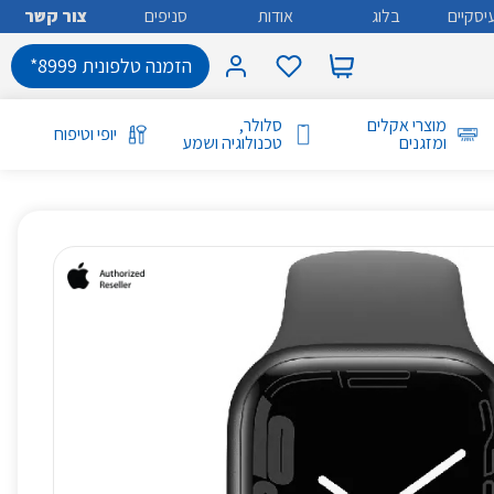
יסקיים
בלוג
אודות
סניפים
צור קשר
הזמנה טלפונית 8999*
מוצרי אקלים
סלולר,
יופי וטיפוח
ומזגנים
טכנולוגיה ושמע