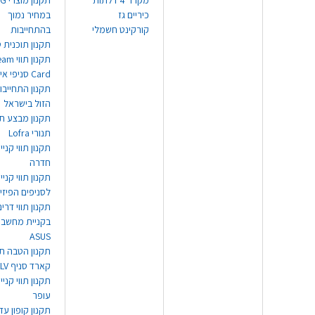
מקרר 4 דלתות
תקנון
כיריים גז
במחיר נמוך
קורקינט חשמלי
בהתחייבות
תקנון תוכנית ט
תקנון תו
Card סניפי אילת
תקנון התחייבו
הזול בישראל
תקנון מבצע תו
תנורי Lofra
תקנון תווי קניי
חדרה
תקנון תווי קניי
לסניפים הפיזי
תקנון תווי דר
בקניית מחשב נ
ASUS
תקנון הטבה תו
קארד סניף TLV
תקנון תווי קנייה
עופר