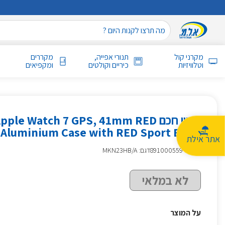
מקרני קול
תנורי אפייה,
מקררים
וטלוויזיות
כיריים וקולטים
ומקפיאים
שעון חכם pple Watch 7 GPS, 41mm RED
Aluminium Case with RED Sport Band אפל אדום
אתר אילת
מק״ט
:
891000559
דגם: MKN23HB/A
לא במלאי
על המוצר