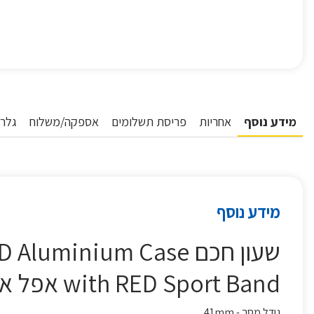
מידע נוסף
אחריות
פריסת תשלומים
אספקה/משלוח
גלרי
מידע נוסף
שעון חכם minium Case
with RED Sport Band אפל אדום
גודל מסך - 41mm