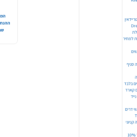
 מוצרי KING
המח
ריידאין
ההנחות
וי Dream
שהמ
ת למחיר
וים
ה סניף
ה
ים בלבד
ים קארד
ייד
וי דרים
 קניוני
תקנון קופון עד 10%