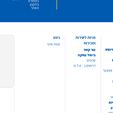
כמפורט
בתקנון
האתר
פניות לשירות
ניווט
ומכירות
מפת אתר
ימוש
צור קשר
ביטול עסקה
סניפים
דרושים ב - א.ל.מ.
יר
ות
ע