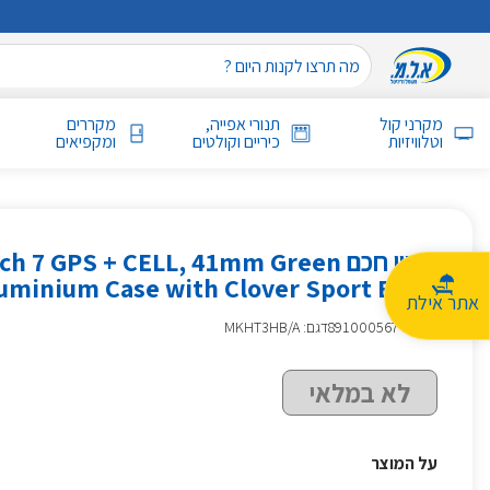
מקרני קול
תנורי אפייה,
מקררים
וטלוויזיות
כיריים וקולטים
ומקפיאים
שעון חכם  7 GPS + CELL, 41mm Green
Aluminium Case with Clover Sport Band אפל יר
אתר אילת
מק״ט
:
891000567
דגם: MKHT3HB/A
לא במלאי
על המוצר