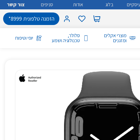
יסקיים
בלוג
אודות
סניפים
צור קשר
הזמנה טלפונית 8999*
מוצרי אקלים
סלולר,
יופי וטיפוח
ומזגנים
טכנולוגיה ושמע