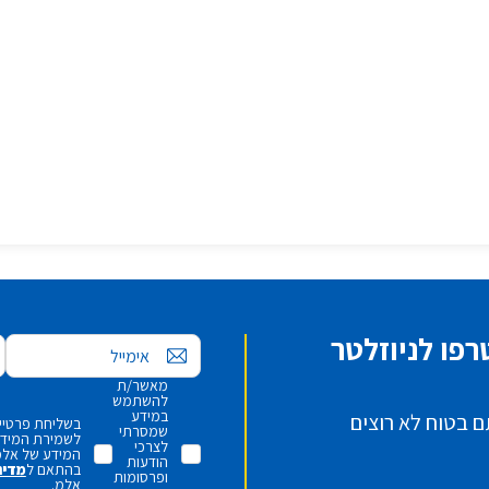
פו לניוזלטר
אימייל
מאשר/ת
להשתמש
במידע
ם בטוח לא רוצים
בשליחת פרטיי,
שמסרתי
לשמירת המידע 
לצרכי
המידע של אלמ
הודעות
בהתאם ל
מדינ
ופרסומות
אלמ.