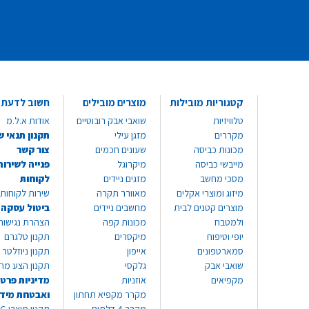
קטגוריות מובילות
מוצרים מובילים
חשוב לדעת
טלוויזיות
שואבי אבק רובוטיים
אודות א.ל.מ
מקררים
מזגן עילי
תקנון תנאי ש
מכונות כביסה
שעונים חכמים
צור קשר
מייבשי כביסה
מיקרוגל
פנייה לשירות
מסכי מחשב
מזגים ניידים
לקוחות
מיזוג ומוצרי אקלים
מאוורר תקרה
שירות לקוחות 8999*
מוצרים קטנים לבית
מחשבים ניידים
ביטול עסקה
ולמטבח
מכונות קפה
הצהרת נגישות
יופי וטיפוח
מיקסרים
תקנון טלגרם
סמארטפונים
אייפון
תקנון ניוזלטר
שואבי אבק
גלקסי
תקנון הצע מח
מקפיאים
אוזניות
מדיניות פרטי
מקרר מקפיא תחתון
ואבטחת מיד