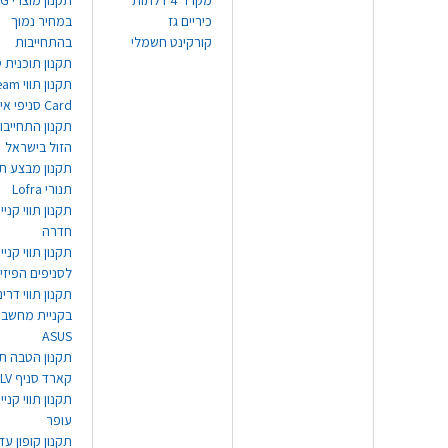
מקרר 4 דלתות
תקנון
כיריים גז
במחיר נמוך
קורקינט חשמלי
בהתחייבות
תקנון תוכנית ט
תקנון תו
Card סניפי אילת
תקנון התחייבו
הזול בישראל
תקנון מבצע תו
תנורי Lofra
תקנון תווי קניי
חדרה
תקנון תווי קניי
לסניפים הפיזי
תקנון תווי דר
בקניית מחשב נ
ASUS
תקנון הטבה תו
קארד סניף TLV
תקנון תווי קנייה
עופר