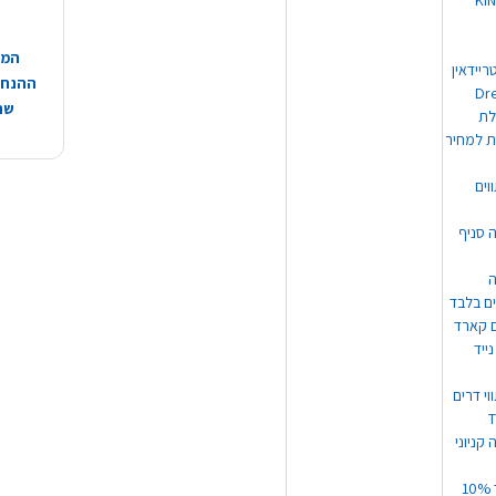
 מוצרי KING
המח
ריידאין
ההנחות
וי Dream
שהמ
ת למחיר
וים
ה סניף
ה
ים בלבד
ים קארד
ייד
וי דרים
 קניוני
תקנון קופון עד 10%