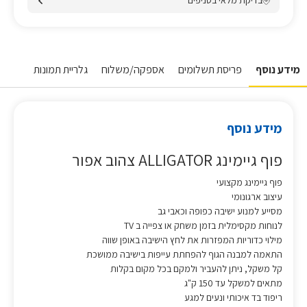
בדיקת מלאי בסניפים
מידע נוסף
פריסת תשלומים
אספקה/משלוח
גלריית תמונות
מידע נוסף
פוף גיימינג ALLIGATOR צהוב אפור
פוף גיימינג מקצועי
עיצוב ארגונומי
מסייע למנוע ישיבה כפופה וכאבי גב
לנוחות מקסימלית בזמן משחק או צפייה ב TV
מילוי כדוריות המפזרות את לחץ הישיבה באופן שווה
התאמה למבנה הגוף להפחתת עייפות בישיבה ממושכת
קל משקל, ניתן להעביר ולמקם בכל מקום בקלות
מתאים למשקל עד 150 ק"ג
ריפוד בד איכותי ונעים למגע