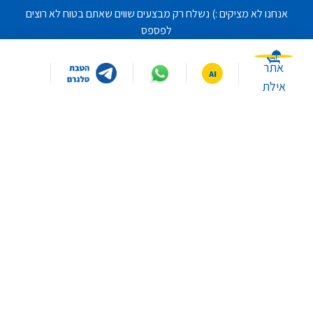
אנחנו לא מציקים :) נשלח רק מבצעים שווים שאתם בטוח לא רוצים
לפספס
אימייל
אתר
אילת
מאשר/ת להשתמש במידע שמסרתי לצרכי הודעות ופרסומות
כמפורט בתקנון האתר
בשליחת פרטיי, אני מסכים/ה לשמירת המידע אודותיי במאגרי המידע
של אלמ ולשימוש בהם בהתאם ל
מדיניות הפרטיות
של אלמ.
הרשמה
במה תרצו שאסייע לכם היום?
איפה ממוקמים הסניפים
איך יוצרים קשר עם שירות