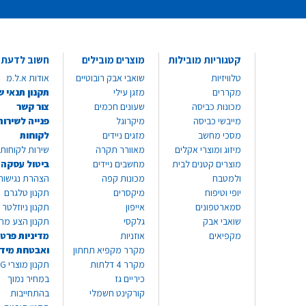
קטגוריות מובילות
מוצרים מובילים
חשוב לדעת
טלוויזיות
שואבי אבק רובוטיים
אודות א.ל.מ
מקררים
מזגן עילי
תקנון תנאי ש
מכונות כביסה
שעונים חכמים
צור קשר
מייבשי כביסה
מיקרוגל
פנייה לשירות
מסכי מחשב
מזגים ניידים
לקוחות
מיזוג ומוצרי אקלים
מאוורר תקרה
שירות לקוחות 8999*
מוצרים קטנים לבית
מחשבים ניידים
ביטול עסקה
ולמטבח
מכונות קפה
הצהרת נגישות
יופי וטיפוח
מיקסרים
תקנון טלגרם
סמארטפונים
אייפון
תקנון ניוזלטר
שואבי אבק
גלקסי
תקנון הצע מח
מקפיאים
אוזניות
מדיניות פרטי
מקרר מקפיא תחתון
ואבטחת מיד
מקרר 4 דלתות
תקנון
כיריים גז
במחיר נמוך
קורקינט חשמלי
בהתחייבות