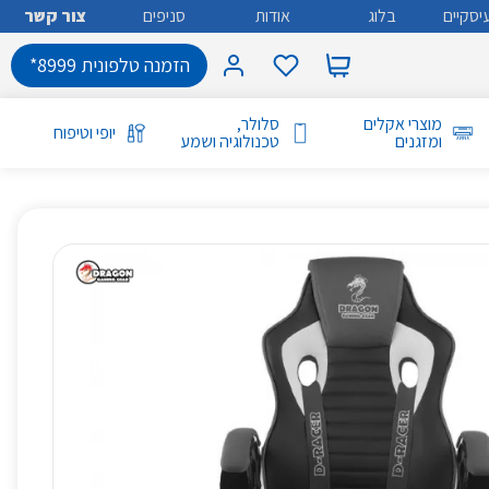
יסקיים
בלוג
אודות
סניפים
צור קשר
הזמנה טלפונית 8999*
מוצרי אקלים
סלולר,
יופי וטיפוח
ומזגנים
טכנולוגיה ושמע