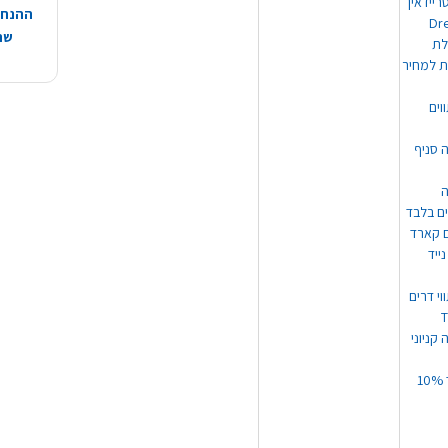
ריידאין
ההנחות
וי Dream
שהמ
ת למחיר
וים
ה סניף
ה
ים בלבד
ים קארד
ייד
וי דרים
 קניוני
תקנון קופון עד 10%