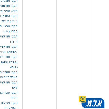
תקנון תוכנית ט
תקנון תו
Card סניפי אילת
תקנון התחייבו
הזול בישראל
תקנון מבצע תו
תנורי Lofra
תקנון תווי קניי
חדרה
תקנון תווי קניי
לסניפים הפיזי
תקנון תווי דר
בקניית מחשב נ
ASUS
תקנון הטבה תו
קארד סניף TLV
תקנון תווי קנייה
עופר
הנחה
תקנון פעילות
משפיענים