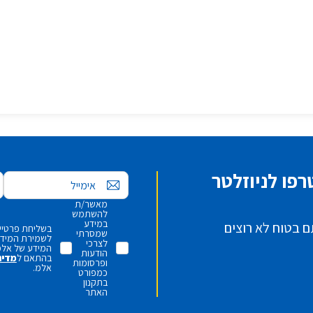
פו לניוזלטר
אימייל
מאשר/ת
להשתמש
במידע
ם בטוח לא רוצים
בשליחת פרטיי,
שמסרתי
לשמירת המידע 
לצרכי
המידע של אלמ
הודעות
בהתאם ל
מדינ
ופרסומות
אלמ.
כמפורט
בתקנון
האתר