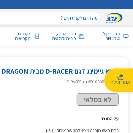
מקרני קול
תנורי אפייה,
מקררים
וטלוויזיות
כיריים וקולטים
ומקפיאים
כיסא גיימינג דגם D-RACER מבית DRAGON צבע אדום
אתר אילת
מק״ט
:
891000821
דגם: D-RACER
לא במלאי
על המוצר
כרית ראש מובנת ציפוי דמוי עור איכותי (PU)