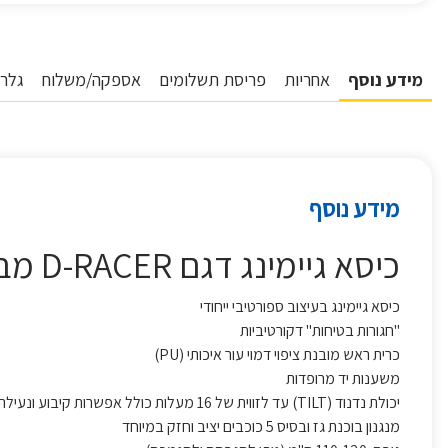
מידע נוסף
אחריות
פריסת תשלומים
אספקה/משלוח
גלרי
מידע נוסף
כיסא גיימינג דגם D-RACER מבית DRAGON צבע אדום
כיסא גיימינג בעיצוב ספורטיבי ייחודי
"חגורות בטיחות" דקורטיביות
כרית ראש מובנת ציפוי דמוי עור איכותי (PU)
משענות יד מרופדות
יכולת נדנוד (TILT) עד לזווית של 16 מעלות כולל אפשרות קיבוע ונעילת תנוחה.
מנגנון בוכנת גז ובסיס 5 כוכבים יציב וחזק במיוחד