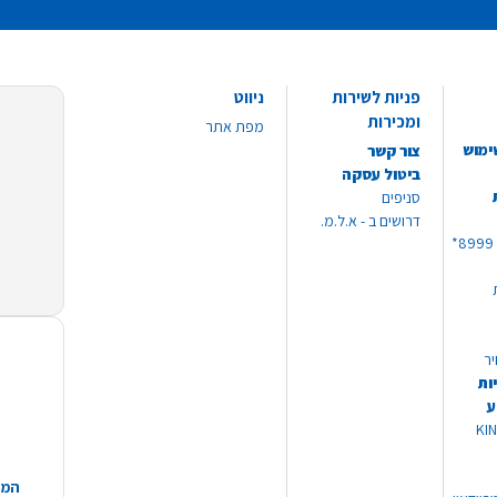
פניות לשירות
ניווט
ומכירות
מפת אתר
ימוש
צור קשר
ביטול עסקה
סניפים
דרושים ב - א.ל.מ.
יר
ות
ע
 מוצרי KING
המח