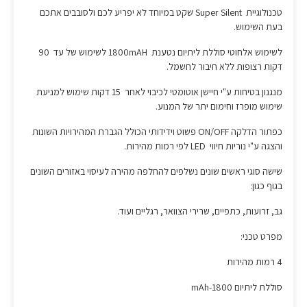
טכנולוגיית Super Silent שקט במיוחד לא יפריע לכם ולסובבים אתכם
בעת השימוש.
לשימוש אלחוטי סוללת ליתיום נטענת 1800mAH לשימוש של עד 90
דקות רצופות ללא חיבור לחשמל.
מנגנון בטיחות ע"י חיישן אוטומטי לכיבוי לאחר 15 דקות שימוש למניעת
שימוש מופרז וחימום יתר של המנוע.
כפתור הדלקה ON/OFF פשוט וידידותי הכולל הגברת המהירויות השונות
והצגה ע"י נוריות חיווי LED לפי רמות מהירות.
שישה סוגי ראשים שונים נשלפים להחלפה מהירה לעיסוי באזורים השונים
בגוף כגון:
גב, זרועות, כתפיים, שרירי הצוואר, רגליים ועוד.
מפרט טכני:
4 רמות מהירות
סוללת ליתיום 1800-mAh