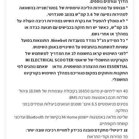
הדרך וגורמים נוספים.
* מבוסס על מהירות הליכה טיפוסית של 1מטר/שנייה בהשוואה
למהירות נסיעה של 3.6 קמ"ש במצב סטנדרטי.
* לא מומלץ להפעיל את בקרת השיוט במהירות רכיבה העולה על
15 קמ"ש, כאשר יש רוח חזקה בכבישים עם תנועה כבדה או
במהלך או אחרי גשם.
* כל המידע הנ"ל נמדד במעבדות Ninebot. התוצאות בפועל
עשויות להשתנות בהתבסס על השינויים באופן השימוש.
*לפני השימוש קראו בתשומת לב את המדריך למשתמש של
הקורקינט החשמלי של שיאומי MI ELECTRICAL SCOOTER
ESSENTIAL ואת ההצהרה המשפטית. וודאו שאתם נוהגים לפי
התקנות והחוקים במקום מגוריכם במהלך השימוש בקורקינט
החשמלי.
40 תאי ליתיום-יון מדגם 18650 בקיבולת עוצמתית של 183Wh וניהול
סוללות חכם באמצעות מערכת BMS.
צמיגים פניאומטיים 8.5 אינצ' סופגים זעזועים ביעילות ועמידים בפני
החלקה
שליטה מלאה באמצעות יישומון Mi Home בקישוריות Bluetooth ועדכוני
קושחה תקופתיים.
צג דיגיטלי מתקדם מובנה בכידון לחוויית רכיבה טובה יותר:
מד מהירות וקודי התראות