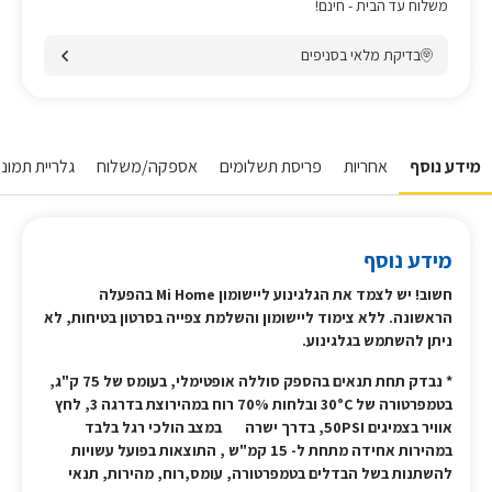
משלוח עד הבית - חינם!
בדיקת מלאי בסניפים
מידע נוסף
אחריות
פריסת תשלומים
אספקה/משלוח
גלריית תמונו
מידע נוסף
חשוב! יש לצמד את הגלגינוע ליישומון Mi Home בהפעלה
הראשונה. ללא צימוד ליישומון והשלמת צפייה בסרטון בטיחות, לא
ניתן להשתמש בגלגינוע.
* נבדק תחת תנאים בהספק סוללה אופטימלי, בעומס של 75 ק"ג,
בטמפרטורה של 30°C ובלחות 70% רוח במהירוצת בדרגה 3, לחץ
אוויר בצמיגים 50PSI, בדרך ישרה במצב
הולכי רגל בלבד
במהירות אחידה מתחת ל- 15 קמ"ש , התוצאות בפועל עשויות
להשתנות בשל הבדלים בטמפרטורה, עומס,רוח, מהירות, תנאי