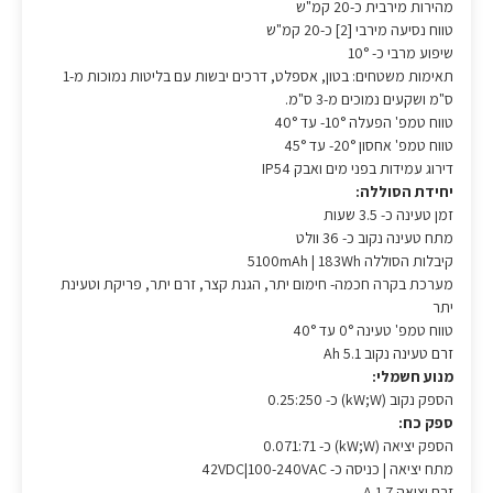
מהירות מירבית כ-20 קמ"ש
טווח נסיעה מירבי [2] כ-20 קמ"ש
שיפוע מרבי כ- 10°
תאימות משטחים: בטון, אספלט, דרכים יבשות עם בליטות נמוכות מ-1
ס"מ ושקעים נמוכים מ-3 ס"מ.
טווח טמפ' הפעלה 10°- עד 40°
טווח טמפ' אחסון 20°- עד 45°
דירוג עמידות בפני מים ואבק IP54
יחידת הסוללה:
זמן טעינה כ- 3.5 שעות
מתח טעינה נקוב כ- 36 וולט
קיבלות הסוללה 5100mAh | 183Wh
מערכת בקרה חכמה- חימום יתר, הגנת קצר, זרם יתר, פריקת וטעינת
יתר
טווח טמפ' טעינה 0° עד 40°
זרם טעינה נקוב 5.1 Ah
מנוע חשמלי:
הספק נקוב (kW;W) כ- 0.25:250
ספק כח:
הספק יציאה (kW;W) כ- 0.071:71
מתח יציאה | כניסה כ- 42VDC|100-240VAC
זרם יציאה 1.7 A