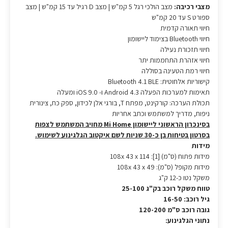
מצבי רכיבה:
מצב הולכי רגל 5 קמ"ש | מצב D רגיל עד 15 קמ"ש | מצב
ספורט S עד 20 קמ"ש
חיווי תאורה קדמית
חיווי Bluetooth בצימוד ליישומון
חיווי תזכורת נעילה
חיווי אזהרת התחממות יתר
חיווי רמת הטעינה בסוללה
קישוריות אלחוטית: Bluetooth 4.1 BLE
תאימות למערכות הפעלה Android 4.3 ו- iOS 9.0 ומעלה
תכולת הערכה: קורקינט, מפתח T, בורגי אלן לכידון, ספק כח, צינורית
ניפוח, מדריך למשתמש וכתב אחריות
בסינכרון הראשוני ליישומון Mi Home מחויב המשתמש לצפות
בסרטון בטיחות בן כ-30 שניות לשם איקטוב הגלגינוע לשימוש.
מידות
מידות פתוח (ס"מ) [1]: 108x 43 x 114
מידות מקופל (ס"מ): 108x 43 x 49
משקל נטו כ-12 ק"ג
טווח משקל רוכב בק"ג 25-100
גיל רוכב: 16-50
גובה רוכב ס"מ 120-200
נתוני הגלגינוע: