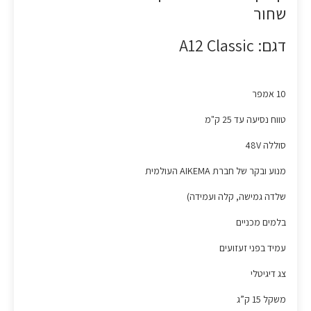
שחור
דגם: A12 Classic
10 אמפר
טווח נסיעה עד 25 ק"מ
סוללה 48V
מנוע ובקר של חברת AIKEMA העולמית
שלדה גמישה, קלה ועמידה)
בלמים מכניים
עמיד בפני זעזועים
צג דיגיטלי
משקל 15 ק”ג