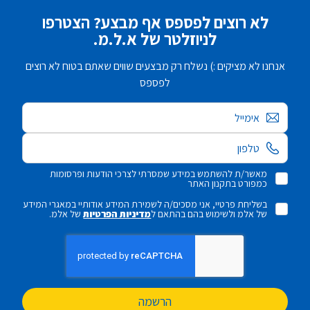
לא רוצים לפספס אף מבצע? הצטרפו
לניוזלטר של א.ל.מ.
אנחנו לא מציקים :) נשלח רק מבצעים שווים שאתם בטוח לא רוצים
לפספס
אימייל
מאשר/ת להשתמש במידע שמסרתי לצרכי הודעות ופרסומות
כמפורט בתקנון האתר
בשליחת פרטיי, אני מסכים/ה לשמירת המידע אודותיי במאגרי המידע
של אלמ ולשימוש בהם בהתאם ל
מדיניות הפרטיות
של אלמ.
הרשמה