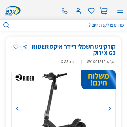
קורקיניט חשמלי ריידר איקס RIDER
X G3 ירוק
מק״ט
:
891001312
דגם: X G3