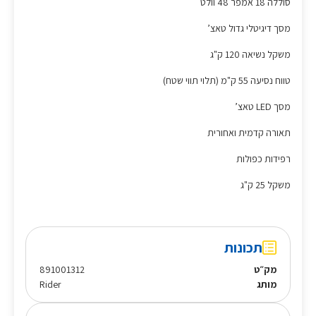
סוללה 18 אמפר 48 וולט
מסך דיגיטלי גדול טאצ’
משקל נשיאה 120 ק"ג
טווח נסיעה 55 ק"מ (תלוי תווי שטח)
מסך LED טאצ’
תאורה קדמית ואחורית
רפידות כפולות
משקל 25 ק"ג
תכונות
מק״ט
891001312
מותג
Rider