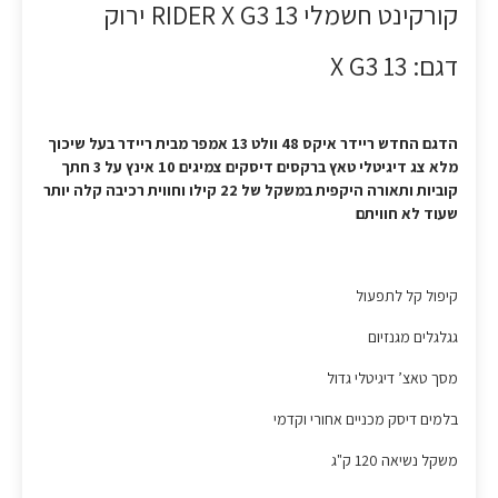
קורקינט חשמלי RIDER X G3 13 ירוק
דגם: X G3 13
הדגם החדש ריידר איקס 48 וולט 13 אמפר מבית ריידר בעל שיכוך
מלא צג דיגיטלי טאץ ברקסים דיסקים צמיגים 10 אינץ על 3 חתך
קוביות ותאורה היקפית במשקל של 22 קילו וחווית רכיבה קלה יותר
שעוד לא חוויתם
קיפול קל לתפעול
גגלגלים מגנזיום
מסך טאצ’ דיגיטלי גדול
בלמים דיסק מכניים אחורי וקדמי
משקל נשיאה 120 ק"ג