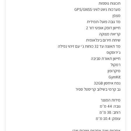
תכונות נוספות
מערכות ניווט לוויני GPS/GNSS
מצפן
מד גובה פועל-תמידית
חיישן דופק אופטי דור 2
קריאת מצוקה
שיחת חירום בינלאומית
מד תאוצה עד 32 כוחות ג׳י עם זיהוי נפילה
ג׳ירוסקופ
חיישן תאורת סביבה
רמקול
מיקרופון
GymKit
נפח איחסון 32GB
גב קרמי בשילוב קריסטל ספיר
מידות המוצר
גובה: 44 מ״מ
רוחב: 38 מ״מ
עומק: 10.4 מ״מ
אחריות שנה אחריות ושירות יצרן