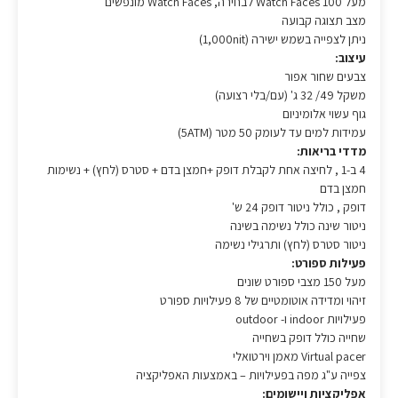
מעל 100 Watch Faces לבחירה, Watch Faces מונפשים
מצב תצוגה קבועה
ניתן לצפייה בשמש ישירה (1,000nit)
עיצוב:
צבעים שחור אפור
משקל 49/ 32 ג' (עם/בלי רצועה)
גוף עשוי אלומיניום
עמידות למים עד לעומק 50 מטר (5ATM)
מדדי בריאות:
4 ב-1 , לחיצה אחת לקבלת דופק +חמצן בדם + סטרס (לחץ) + נשימות
חמצן בדם
דופק , כולל ניטור דופק 24 ש'
ניטור שינה כולל נשימה בשינה
ניטור סטרס (לחץ) ותרגילי נשימה
פעילות ספורט:
מעל 150 מצבי ספורט שונים
זיהוי ומדידה אוטומטיים של 8 פעילויות ספורט
פעילויות indoor ו- outdoor
שחייה כולל דופק בשחייה
Virtual pacer מאמן וירטואלי
צפייה ע"ג מפה בפעילויות – באמצעות האפליקציה
אפליקציות ויישומים: