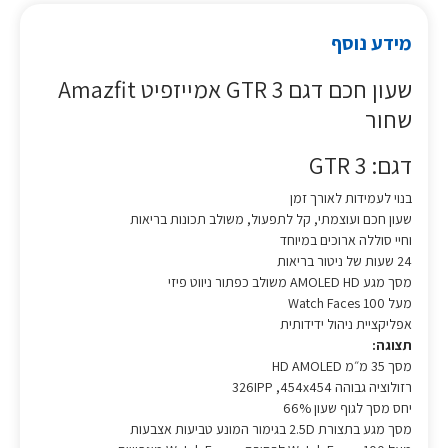
מידע נוסף
שעון חכם דגם GTR 3 אמייזפיט Amazfit
שחור
דגם: GTR 3
בנוי לעמידות לאורך זמן
שעון חכם ועוצמתי, קל לתפעול, משולב תכונות בריאות
וחיי סוללה ארוכים במיוחד
24 שעות של ניטור בריאות
מסך מגע AMOLED HD משולב כפתור ניווט פיזי
מעל 100 Watch Faces
אפליקציית ניהול ידידותית
תצוגה:
מסך 35 מ״מ HD AMOLED
רזולוציה גבוהה 326IPP ,454x454
יחס מסך לגוף שעון 66%
מסך מגע בתצורת 2.5D בגימור המונע טביעות אצבעות