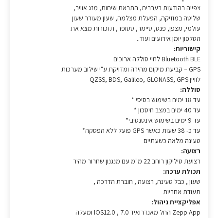
צפייה בהודעות בעברית, התראת שיחות, מזג אוויר,
שליטה במוזיקה, הפעלת מצלמה, שעון מעורר שעון
עולמי, מצפן, פנס, טיימר, סטופר, תזכורות מצא את
הטלפון יומן אירועים ועוד..
קישוריות:
Bluetooth BLE לחיי סוללה ארוכים
GPS – קביעת מיקום מהירה ומדויקת ע"י שילוב מערכות
לוויין QZSS, BDS, Galileo, GLONASS, GPS
סוללה:
עד 18 ימים בשימוש בסיסי *
עד 40 ימים במצב חיסכון *
עד 9 ימים בשימוש אינטנסיבי*
עד כ- 38 שעות כאשר GPS פועל ללא הפסקה*
טעינה מלאה כשעתיים
רצועה:
רצועת סיליקון רוחב 22 מ"מ עם מנגנון שחרור מהיר
תכולת ערכה:
שעון , כבל טעינה, רצועה , חוברת הדרכה ,
תעודת אחריות
אפליקציית ניהול:
Zepp App החל מאנדרואיד 7.0 , 0.IOS12 ומעלה