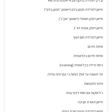
נבדק לעמידה בתקן הצבאי MIL-STD-810H
חיישן למדידת חמצן בדם (יישומון ״חמצן בדם״)
חיישן דופק חשמלי (יישומון ״אק״ג״)
חיישן דופק אופטי דור 3
חיישן למדידת חום הגוף
שיחת חירום
שיחת חירום בינלאומית
כיסוי נדידה בין לאומית (roaming)
מד תאוצה עד 256 כוחות ג׳י עם זיהוי נפילה
וזיהוי התנגשות
ג׳ירוסקופ עם טווח דינמי גבוה
חיישן תאורת סביבה
חיישן למדידת טמפרטורת המים