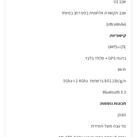
שבב U1
שבב תקשורת אלחוטית בפס רחב במיוחד
(UltraWide)
קישוריות:
LTE ו-UMTS
בדגמי GPS + סלולר בלבד
Wi-Fi
802.11b/g/n ברשתות 2.4Ghz ו-5Ghz
Bluetooth 5.3
תכונות נוספות:
מצפן
מד גובה פועל-תמידית