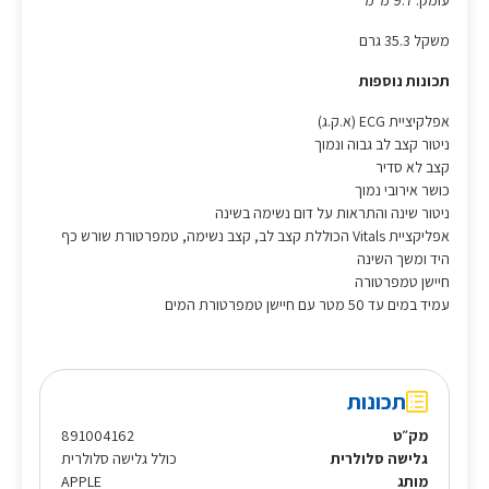
עומק: 9.7 מ"מ
משקל 35.3 גרם
תכונות נוספות
אפלקיציית ECG (א.ק.ג)
ניטור קצב לב גבוה ונמוך
קצב לא סדיר
כושר אירובי נמוך
ניטור שינה והתראות על דום נשימה בשינה
אפליקציית Vitals הכוללת קצב לב, קצב נשימה, טמפרטורת שורש כף
היד ומשך השינה
חיישן טמפרטורה
עמיד במים עד 50 מטר עם חיישן טמפרטורת המים
תכונות
מק״ט
891004162
גלישה סלולרית
כולל גלישה סלולרית
מותג
APPLE