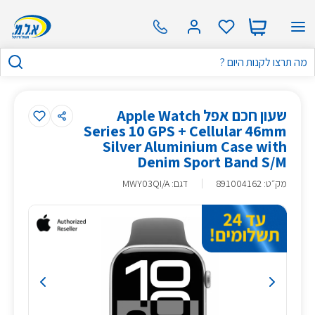
שעון חכם אפל Apple Watch
Series 10 GPS + Cellular 46mm
Silver Aluminium Case with
Denim Sport Band S/M
מק״ט
:
891004162
דגם: MWY03QI/A