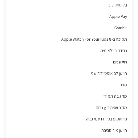
בלוטות' 5.3
Apple Pay
GymKit
תמיכה ב-Apple Watch For Your Kids 8
נדידה בינלאומית
חיישנים
חיישן לב אופטי דור שני
מצפן
מד גובה תמידי
מד תאוצה ב-g גבוה
גירוסקופ בטווח דינמי גבוה
חיישן אור סביבה