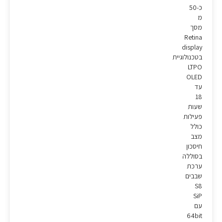
כ-50
מ
מסך
Retina
display
בטכנולוגיית
LTPO
OLED
עד
18
שעות
פעילות
כולל
מצב
חיסכון
בסוללה
ערכת
שבבים
S8
SiP
עם
64bit