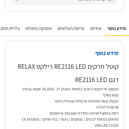
מידע נוסף
אחריות
פריסת תשלומים
אספקה/משלוח
גלריית תמונו
מידע נוסף
קוטל חרקים RE2116 LED רילקס RELAX
דגם RE2116 LED
ממוצע חיי המנורה ארוך במיוחד המגיע לכ- 20,000 שעות עבודה
מגש נשלף
הקטלן עשוי ממתכת איכותית ועמידה ביותר
שרשרת לתליה
רשת בטחון למניעת החדרת אצבעות או חפצים
מתאים במיוחד לבתים / מחסנים / גינות / בתי חולים / מסעדות וכו'
מנורה UVA LED