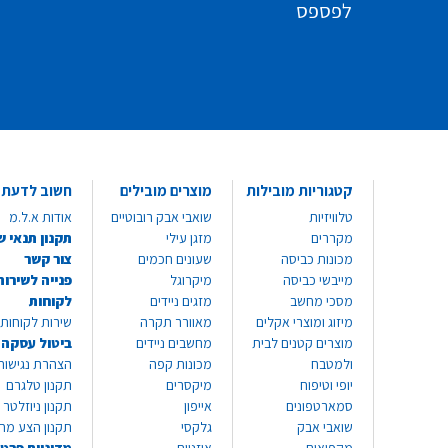
לפספס
קטגוריות מובילות
מוצרים מובילים
חשוב לדעת
טלוויזיות
שואבי אבק רובוטיים
אודות א.ל.מ
מקררים
מזגן עילי
תקנון תנאי ש
מכונות כביסה
שעונים חכמים
צור קשר
מייבשי כביסה
מיקרוגל
פנייה לשירות
מסכי מחשב
מזגים ניידים
לקוחות
מיזוג ומוצרי אקלים
מאוורר תקרה
שירות לקוחות 8999*
מוצרים קטנים לבית
מחשבים ניידים
ביטול עסקה
ולמטבח
מכונות קפה
הצהרת נגישות
יופי וטיפוח
מיקסרים
תקנון טלגרם
סמארטפונים
אייפון
תקנון ניוזלטר
שואבי אבק
גלקסי
תקנון הצע מח