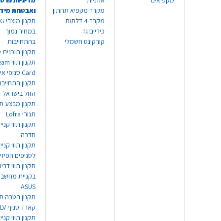
מקפיאים
אוזניות
מדיניות פרטי
מקרר מקפיא תחתון
ואבטחת מיד
מקרר 4 דלתות
תקנון
כיריים גז
במחיר נמוך
קורקינט חשמלי
בהתחייבות
תקנון תוכנית ט
תקנון תו
Card סניפי אילת
תקנון התחייבו
הזול בישראל
תקנון מבצע תו
תנורי Lofra
תקנון תווי קניי
חדרה
תקנון תווי קניי
לסניפים הפיזי
תקנון תווי דר
בקניית מחשב נ
ASUS
תקנון הטבה תו
קארד סניף TLV
תקנון תווי קנייה