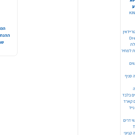
ות
ע
 מוצרי KING
המח
ריידאין
ההנחות
וי Dream
שהמ
ת למחיר
וים
ה סניף
ה
ים בלבד
ים קארד
ייד
וי דרים
 קניוני