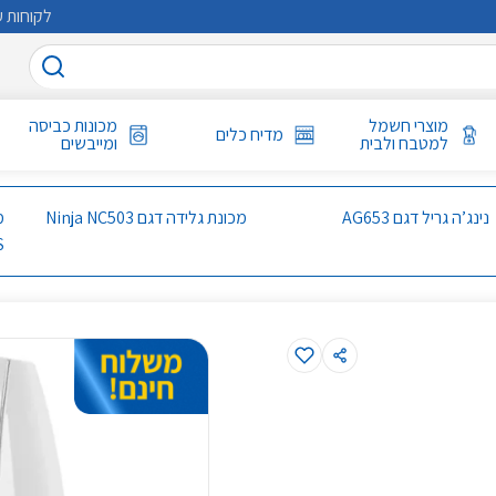
לקוחות ע
מוצרי חשמל
מכונות כביסה
מדיח כלים
למטבח ולבית
ומייבשים
נינג’ה גריל דגם AG653
מכונת גלידה דגם Ninja NC503
S