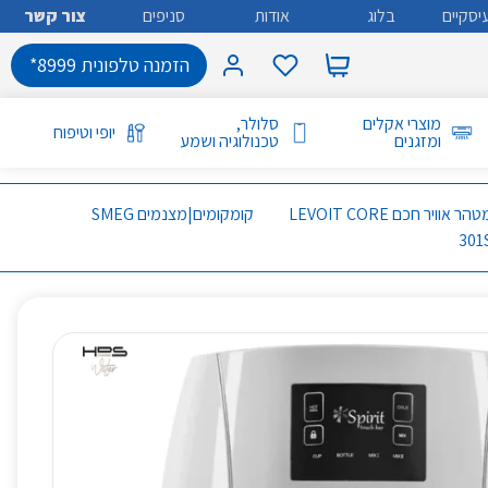
יסקיים
בלוג
אודות
סניפים
צור קשר
הזמנה טלפונית 8999*
מוצרי אקלים
סלולר,
יופי וטיפוח
ומזגנים
טכנולוגיה ושמע
מטהר אוויר חכם LEVOIT CORE
קומקומים|מצנמים SMEG
301