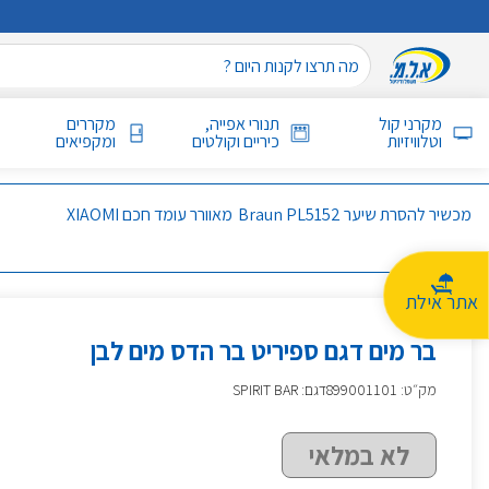
מקרני קול
תנורי אפייה,
מקררים
וטלוויזיות
כיריים וקולטים
ומקפיאים
מכשיר להסרת שיער Braun PL5152
מאוורר עומד חכם XIAOMI
אתר אילת
בר מים דגם ספיריט בר הדס מים לבן
מק״ט
:
899001101
דגם: SPIRIT BAR
לא במלאי