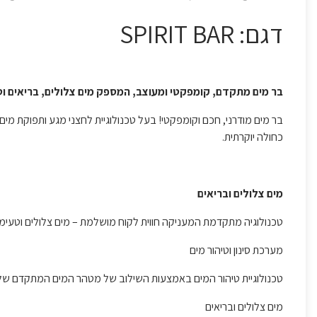
דגם: SPIRIT BAR
בר מים מתקדם, קומפקטי ומעוצב, המספק מים צלולים, בריאים וט
בר מים מודרני, חכם וקומפקטי! בעל טכנולוגיית לחצני מגע ותפוקת מים 
כחולה יוקרתית.
מים צלולים ובריאים
טכנולוגיה מתקדמת המעניקה חווית לקוח מושלמת – מים צלולים וטעימ
מערכת סינון וטיהור מים
טכנולוגיית טיהור המים באמצעות השילוב של מטהר המים המתקדם של HDS Water המעניק מים נקיים וטעימים
מים צלולים ובריאים