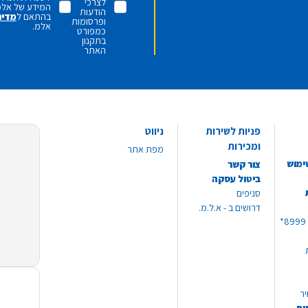
לצרכי
המידע של אלמ
הודעות
בהתאם ל
מדינ
ופרסומות
אלמ.
כמפורט
בתקנון
האתר
פניות לשירות
ניווט
ומכירות
מפת אתר
ימוש
צור קשר
ביטול עסקה
סניפים
דרושים ב - א.ל.מ.
יר