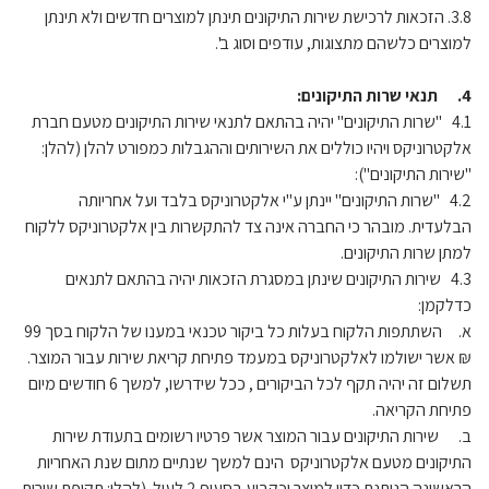
3.8. הזכאות לרכישת שירות התיקונים תינתן למוצרים חדשים ולא תינתן
למוצרים כלשהם מתצוגות, עודפים וסוג ב'.
4. תנאי שרות התיקונים:
4.1 "שרות התיקונים" יהיה בהתאם לתנאי שירות התיקונים מטעם חברת
אלקטרוניקס ויהיו כוללים את השירותים וההגבלות כמפורט להלן (להלן:
"שירות התיקונים"):
4.2 "שרות התיקונים" יינתן ע"י אלקטרוניקס בלבד ועל אחריותה
הבלעדית. מובהר כי החברה אינה צד להתקשרות בין אלקטרוניקס ללקוח
למתן שרות התיקונים.
4.3 שירות התיקונים שינתן במסגרת הזכאות יהיה בהתאם לתנאים
כדלקמן:
א. השתתפות הלקוח בעלות כל ביקור טכנאי במענו של הלקוח בסך 99
₪ אשר ישולמו לאלקטרוניקס במעמד פתיחת קריאת שירות עבור המוצר.
תשלום זה יהיה תקף לכל הביקורים , ככל שידרשו, למשך 6 חודשים מיום
פתיחת הקריאה.
ב. שירות התיקונים עבור המוצר אשר פרטיו רשומים בתעודת שירות
התיקונים מטעם אלקטרוניקס הינם למשך שנתיים מתום שנת האחריות
הראשונה הניתנת כדין למוצר וכקבוע בסעיף 2 לעיל. (להלן: תקופת שירות