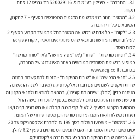
3.1. "החברה" - מיניליין בע"מ ח.פ. 520039116 רח' גרניט 12 פתח
תקווה.
3.2. "המוצר" תנור בנוי מרשימת הדגמים המפורטים בסעיף – 7 לתקנון,
המיובאים על ידי החברה.
3.3. "לקוח" – כל אדם שירכוש את המוצר החל מהמועד הקבוע בסעיף 2
לעיל ובחנויות המורשות ובתנאי שהמשתתף אינו תאגיד, לקוח עסקי או
לקוח מוסדי.
3.4. "חנויות מורשות" - "סוחר" ו\או "מפיץ מורשה" ו\או "סוחר מורשה" -
כמופיע ברשימת הסוחרים המורשים באתר האינטרנט של החברה,
בכתובת www.aeg.co.il
3.5. "תנאי הרכישה" ו/או "שירות התיקונים" - הזכות להתקשרות בחוזה
שירות תיקונים לשנתיים עם חברת אלקטרוניקס (מעבר לשנה הראשונה
הניתנת כדין) (להלן: "שירות התיקונים"), בהתאם להוראות ולתנאי תקנון זה
ורכישת שירות התיקונים ניתנת למימוש בכפוף להוכחת רכישה החל
מהמועד הקבוע בסעיף 2 לעיל קרי הצגת קבלה ו/או חשבונית קניה ו/או
תעודת משלוח ו/או הזמנה מחנות מורשה וכן מספר סידורי של המוצר.
3.6. "מימוש" – משמעו תשלום בסך 199 ₪ לחברת אלקטרוניקס עד 30
ימים מיום רכישת המוצר ובהתאם לתנאים המפורטים בסעיף 6.2 להלן.
3.7. רכישת שירות התיקונים תתבצע מול חברת אלקטרוניקס.