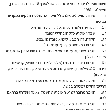
תיאום מועד לביקור טכנאי יעשה בהתאם לסעיף 18 לחוק הגנת הצרכן,
תשמ"א – 1981.
ז. שירות התיקונים אינו כולל תיקון או החלפת חלקים במקרים
הבאים :
ז.1. תיקון או החלפת חלקי פלסטיק, זכוכית, פח וגומי.
ז.2. שבר ו/או קרע כלשהו בחלקי המוצר.
ז.3. חלודה, דהיית צבע, שינוי או אובדן גוון/צבע.
ז.4. תקלות במעטפת מקרר ("גוף מקרר").
ז.5. תקלה שנגרמה על-ידי שימוש הנוגד את הוראות הייצרן או שנגרמה
על-ידי כח עליון.
ז.6. תקלות באביזרים נלווים (שלט טלוויזיה, כבל אופטי, קופסאות
חיבורים OC, פילטרים, רשתות, תבניות, מסילות טלסקופיות והידראוליות,
סלסלות).
ז.7. תקלה אשר נבעה מנזק שנגרם ממכרסמים ו/או המצאות
חרקים/זוחלים למיניהם במוצר.
ז.8. המוצר מחובר לגנרטור או לרשת חשמל שאינה מוסדרת בהתאם
לחוק.
ז.9. תקלה אשר נגרמה כתוצאה מתקלות או מהפרעות ברשת
החשמל, או אי תקינות השקע.