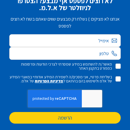
לא רוצים לפספס אף מבצע? הצטרפו
לניוזלטר של א.ל.מ.
אנחנו לא מציקים :) נשלח רק מבצעים שווים שאתם בטוח לא רוצים
לפספס
אימייל
מאשר/ת להשתמש במידע שמסרתי לצרכי הודעות ופרסומות
כמפורט בתקנון האתר
בשליחת פרטיי, אני מסכים/ה לשמירת המידע אודותיי במאגרי המידע
של אלמ ולשימוש בהם בהתאם ל
מדיניות הפרטיות
של אלמ.
הרשמה