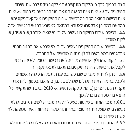
הינה בכפוף לכך כי הלקוח התקשר עם אלקטרוניקס לרכישת שירותי
התיקונים עד 30 ימים מיום רכישת המוצר. מובהר בזאת כי בתום 30 ימים
מיום רכישת המוצר המחיר לרכישת שירות התיקונים מאלקטרוניקס יהא
בהתאם למחירון אלקטרוניקס ולא בהתאם למפורט בתנאי הרכישה אלה.
6.5. רכישת שירות התיקונים נעשית על ידי מי שאינו סוחר ו/או תאגיד ו\או
לקוח מוסדי.
6.6. רכישת שירות התיקונים נעשית על ידי מי שרכש את התנור הבנוי
מהדגמים המפורטים להלן ומחנות מורשית של החברה.
6.7. לקוח שהחליף או שינה או ביטל את רכישת המוצר לא יהיה זכאי
לקבל את רכישת שירות התיקונים בהתאם לתנאי תקנון זה.
6.8. ניתן להחזיר מוצרים שנרכשו במסגרת תנאי הרכישה האמורים
ולקבל בתמורה את התשלום ששולם בגינם, בהתאם ובכפוף להוראות
תקנות הגנת הצרכן (ביטול עסקה), תשע"א- 2010 ובלבד שהתקיימו כל
התנאים המפורטים כדלקמן:
6.8.1. המוצר הוחזר בשלמות כשכל חלקי המוצר שלמים ותקינים ושלא
נעשה בו שימוש. החזרת מוצר באריזתו המקורית תהווה ראיה מספקת לאי
עשיית שימוש בו
6.8.2. החזרת המוצר שנרכש במסגרת תנאי רכישה אלו בשלמותו ובלא
שנעשה בו כל שימוש .