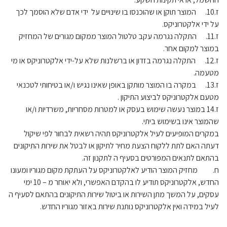
ז.10. המוצר תוקן או שהוכנסו בו שינויים על ידי אדם שלא הוסמך לכך
על ידי אלקטרוניקס.
ז.11. התקלה נגרמה עקב טלטול המוצר ממקום מגורים של המחזיק
במוצר למקום אחר.
ז.12. התקלה נגרמה בזדון או ברשלנות שלא על-ידי אלקטרוניקס או מי
מטעמה.
ז.13. במקרה בו המוצר מותקן באופן שאינו נגיש ו/או בטיחותי לטכנאי
מטעם אלקטרוניקס לביצוע התיקון .
ז.14 במוצר נעשה שימוש בעסק או למטרות מסחריות, משרדיות ו/או
שהמוצר אינו בשימוש ביתי.
במקרים המופיעים לעיל אלקטרוניקס תהיה רשאית לבחור לפי שיקול
דעתה האם לתת ללקוח הצעת מחיר לתיקון או לבטל את שירות התיקונים
בהתאם לתנאים המפורטים בסעיף ה לתקנון זה.
ח. מחזיק המוצר הודיע לאלקטרוניקס על העתקת מקום מגוריו ומעונו
החדש, אלקטרוניקס תודיע לו בהקדם האפשרי, ולא יאוחר מ – 10 ימי
עסקים, על המשך מתן השירות או ביטול שירות התיקונים בהתאם לסעיף ה
לעיל במידה ואין אלקטרוניקס נותנת שירות באזור מגוריו החדש.