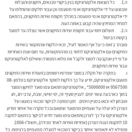
ה.1 . כל הוצאות אלקטרוניקס בגין ביקורי טכנאים, תיקונים והובלות
שבוצעו על ידי אלקטרוניקס או מי מטעמה וכן עבור חלקים שהוחלפו על
ידי אלקטרוניקס או מי מטעמה במהלך תקופת שירות התיקונים, בהתאם
למחיר המחירון שהיה קבוע באותה העת.
ה.2. תשלום יחסי עבור תקופת שירות התיקונים אשר נוצלה עד למועד
בקשת הביטול.
מובהר בזאת כי על אף האמור לעיל, זכאי הלקוח שהתקשר בשירות
התיקונים עם אלקטרוניקס לחזור בו מההתקשרות, עד תום שנת האחריות
על פי דין שנקבעה למוצר ולקבל את מלוא התמורה ששילם לאלקטרוניקס
עבור שירות התיקונים.
ו. במקרה של תקלה במוצר שפרטיו רשומים בתעודת שירות התיקונים
מטעם אלקטרוניקס, יודיע על כך הלקוח למוקד אלקטרוניקס בטלפון 08-
9567500 או 5000000* , אלקטרוניקס תתאם עמו מועד לתיקון המוצר
בתוך כארבעה עשר ימים. לעניין סעיף זה, ימי שישי, שבת, ערבי חג, חג
ושבתון לא יבואו במניין הימים. זמן המתנה לביקור טכנאי במעונו של
הצרכן לא יעלה על שעתיים מהמועד שתואם ובכל מקרה של איחור תודיע
אלקטרוניקס על כך לצרכן ותתאם עימו מועד חדש לביקור בהתאם לתקנה
10 לתקנות הגנת הצרכן (אחריות ושירות לאחר מכירה), תשס"ו-2006
וממילא לא יתאפשר איחור בביקור הטכנאי למעלה מפעמיים ברציפות. כל