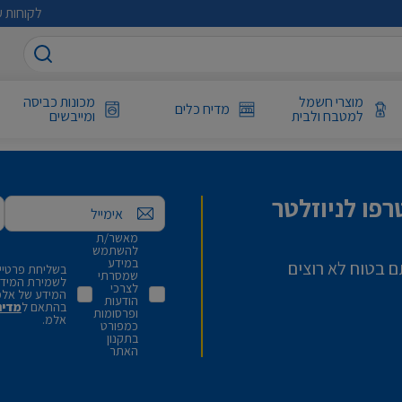
לקוחות ע
מוצרי חשמל
מכונות כביסה
מדיח כלים
למטבח ולבית
ומייבשים
פו לניוזלטר
אימייל
מאשר/ת
להשתמש
במידע
ם בטוח לא רוצים
בשליחת פרטיי,
שמסרתי
לשמירת המידע 
לצרכי
המידע של אלמ
הודעות
בהתאם ל
מדינ
ופרסומות
אלמ.
כמפורט
בתקנון
האתר