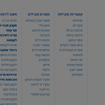
קטגוריות מובילות
מוצרים מובילים
חשוב לדעת
טלוויזיות
שואבי אבק רובוטיים
אודות א.ל.מ
מקררים
מזגן עילי
תקנון תנאי ש
מכונות כביסה
שעונים חכמים
צור קשר
מייבשי כביסה
מיקרוגל
פנייה לשירות
מסכי מחשב
מזגים ניידים
לקוחות
מיזוג ומוצרי אקלים
מאוורר תקרה
שירות לקוחות 8999*
מוצרים קטנים לבית
מחשבים ניידים
ביטול עסקה
ולמטבח
מכונות קפה
הצהרת נגישות
יופי וטיפוח
מיקסרים
תקנון טלגרם
סמארטפונים
אייפון
תקנון ניוזלטר
שואבי אבק
גלקסי
תקנון הצע מח
מקפיאים
אוזניות
מדיניות פרטי
מקרר מקפיא תחתון
ואבטחת מיד
מקרר 4 דלתות
תקנון
כיריים גז
במחיר נמוך
קורקינט חשמלי
בהתחייבות
תקנון תוכנית ט
תקנון תו