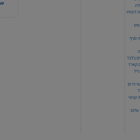
שהמ
ת למחיר
וים
ה סניף
ה
ים בלבד
ים קארד
ייד
וי דרים
 קניוני
תקנון קופון עד 10%