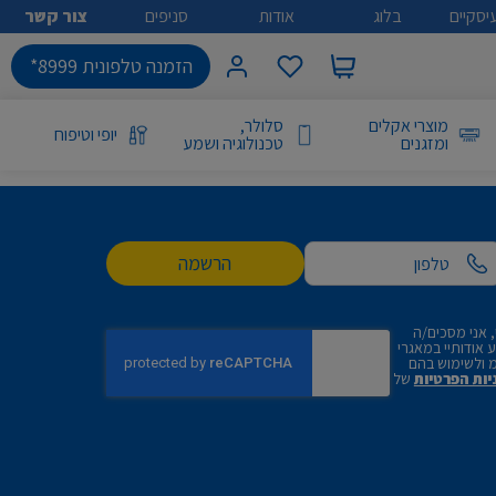
יסקיים
בלוג
אודות
סניפים
צור קשר
הזמנה טלפונית 8999*
מוצרי אקלים
סלולר,
יופי וטיפוח
ומזגנים
טכנולוגיה ושמע
הרשמה
 אני מסכים/ה
אודותיי במאגרי
 ולשימוש בהם
יות הפרטיות
של