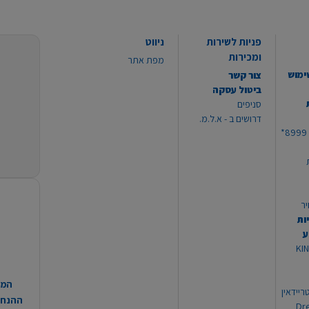
פניות לשירות
ניווט
ומכירות
מפת אתר
ימוש
צור קשר
ביטול עסקה
סניפים
דרושים ב - א.ל.מ.
יר
ות
ע
 מוצרי KING
המח
ריידאין
ההנחות
וי Dream