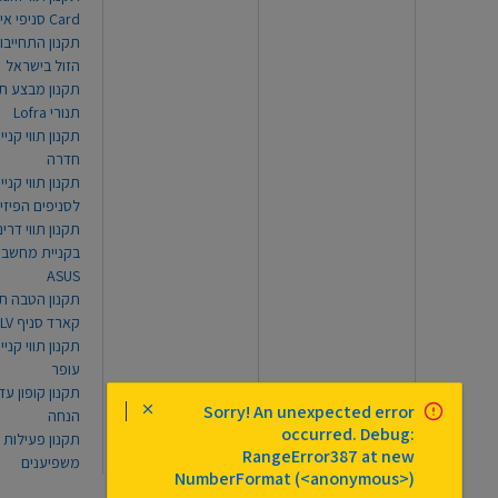
Card סניפי אילת
תקנון התחייבו
הזול בישראל
תקנון מבצע תו
תנורי Lofra
תקנון תווי קניי
חדרה
תקנון תווי קניי
לסניפים הפיזי
תקנון תווי דר
בקניית מחשב נ
ASUS
תקנון הטבה תו
קארד סניף TLV
תקנון תווי קנייה
עופר
Sorry! An unexpected error
הנחה
occurred. Debug:
תקנון פעילות
RangeError387 at new
משפיענים
NumberFormat (<anonymous>)