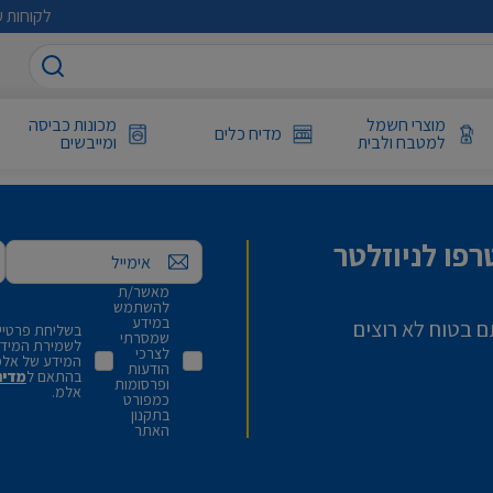
לקוחות ע
מוצרי חשמל
מכונות כביסה
מדיח כלים
למטבח ולבית
ומייבשים
פו לניוזלטר
אימייל
מאשר/ת
להשתמש
במידע
ם בטוח לא רוצים
בשליחת פרטיי,
שמסרתי
לשמירת המידע 
לצרכי
המידע של אלמ
הודעות
בהתאם ל
מדינ
ופרסומות
אלמ.
כמפורט
בתקנון
האתר