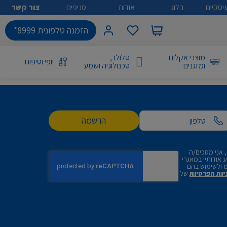
יסקיים
בלוג
אודות
סניפים
צור קשר
הזמנה טלפונית 8999*
מוצרי אקלים
סלולר,
יופי וטיפוח
ומזגנים
טכנולוגיה ושמע
הרשמה
 אני מסכים/ה
אודותיי במאגרי
 ולשימוש בהם
יות הפרטיות
של