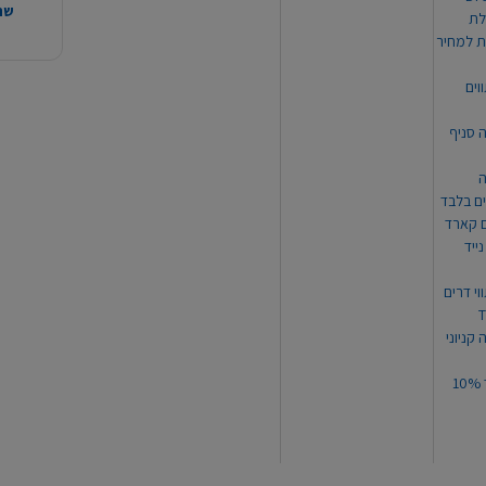
שהמ
ת למחיר
וים
ה סניף
ה
ים בלבד
ים קארד
ייד
וי דרים
 קניוני
תקנון קופון עד 10%