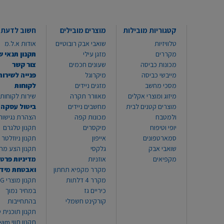
קטגוריות מובילות
מוצרים מובילים
חשוב לדעת
טלוויזיות
שואבי אבק רובוטיים
אודות א.ל.מ
מקררים
מזגן עילי
תקנון תנאי ש
מכונות כביסה
שעונים חכמים
צור קשר
מייבשי כביסה
מיקרוגל
פנייה לשירות
מסכי מחשב
מזגים ניידים
לקוחות
מיזוג ומוצרי אקלים
מאוורר תקרה
שירות לקוחות 8999*
מוצרים קטנים לבית
מחשבים ניידים
ביטול עסקה
ולמטבח
מכונות קפה
הצהרת נגישות
יופי וטיפוח
מיקסרים
תקנון טלגרם
סמארטפונים
אייפון
תקנון ניוזלטר
שואבי אבק
גלקסי
תקנון הצע מח
מקפיאים
אוזניות
מדיניות פרטי
מקרר מקפיא תחתון
ואבטחת מיד
מקרר 4 דלתות
תקנון
כיריים גז
במחיר נמוך
קורקינט חשמלי
בהתחייבות
תקנון תוכנית ט
תקנון תו