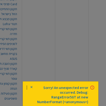
Card סניפי אילת
תקנון התחייבו
הזול בישראל
תקנון מבצע תו
תנורי Lofra
תקנון תווי קניי
חדרה
תקנון תווי קניי
לסניפים הפיזי
תקנון תווי דר
בקניית מחשב נ
ASUS
תקנון הטבה תו
קארד סניף TLV
תקנון תווי קנייה
עופר
Sorry! An unexpected error
הנחה
occurred. Debug:
תקנון פעילות
RangeError58T at new
משפיענים
NumberFormat (<anonymous>)