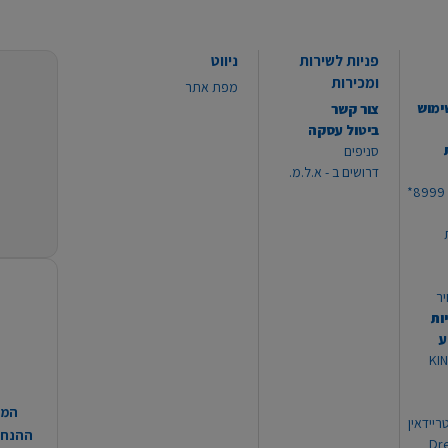
פניות לשירות
ניווט
ומכירות
מפת אתר
ימוש
צור קשר
ביטול עסקה
סניפים
דרושים ב - א.ל.מ.
יר
ות
ע
 מוצרי KING
המח
ריידאין
ההנחות
וי Dream