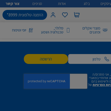
יסקיים
בלוג
אודות
סניפים
צור קשר
הזמנה טלפונית 8999*
מוצרי אקלים
סלולר,
יופי וטיפוח
ומזגנים
טכנולוגיה ושמע
הרשמה
 אני מסכים/ה
אודותיי במאגרי
 ולשימוש בהם
יות הפרטיות
של