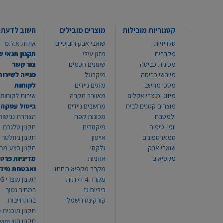
קטגוריות מובילות
מוצרים מובילים
חשוב לדעת
טלוויזיות
שואבי אבק רובוטיים
אודות א.ל.מ
מקררים
מזגן עילי
תקנון תנאי ש
מכונות כביסה
שעונים חכמים
צור קשר
מייבשי כביסה
מיקרוגל
פנייה לשירות
מסכי מחשב
מזגים ניידים
לקוחות
מיזוג ומוצרי אקלים
מאוורר תקרה
שירות לקוחות 8999*
מוצרים קטנים לבית
מחשבים ניידים
ביטול עסקה
ולמטבח
מכונות קפה
הצהרת נגישות
יופי וטיפוח
מיקסרים
תקנון טלגרם
סמארטפונים
אייפון
תקנון ניוזלטר
שואבי אבק
גלקסי
תקנון הצע מח
מקפיאים
אוזניות
מדיניות פרטי
מקרר מקפיא תחתון
ואבטחת מיד
מקרר 4 דלתות
תקנון
כיריים גז
במחיר נמוך
קורקינט חשמלי
בהתחייבות
תקנון תוכנית ט
תקנון תו