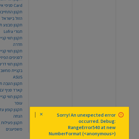
Card סניפי אילת
תקנון התחייבו
הזול בישראל
תקנון מבצע תו
תנורי Lofra
תקנון תווי קניי
חדרה
תקנון תווי קניי
לסניפים הפיזי
תקנון תווי דר
בקניית מחשב נ
ASUS
תקנון הטבה תו
קארד סניף TLV
תקנון תווי קנייה
עופר
Sorry! An unexpected error
הנחה
occurred. Debug:
תקנון פעילות
RangeError540 at new
משפיענים
NumberFormat (<anonymous>)