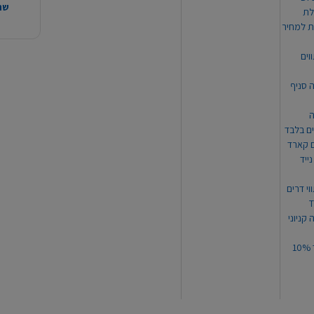
שהמ
ת למחיר
וים
ה סניף
ה
ים בלבד
ים קארד
ייד
וי דרים
 קניוני
תקנון קופון עד 10%