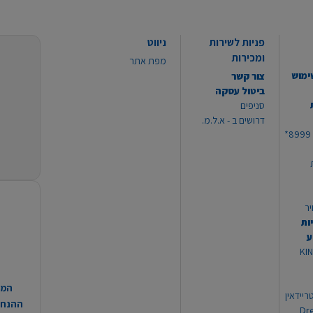
פניות לשירות
ניווט
ומכירות
מפת אתר
ימוש
צור קשר
ביטול עסקה
סניפים
דרושים ב - א.ל.מ.
יר
ות
ע
 מוצרי KING
המח
ריידאין
ההנחות
וי Dream