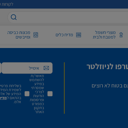
לקוחות ע
מוצרי חשמל
מכונות כביסה
מדיח כלים
למטבח ולבית
ומייבשים
פו לניוזלטר
אימייל
מאשר/ת
להשתמש
במידע
ם בטוח לא רוצים
בשליחת פרטיי,
שמסרתי
לשמירת המידע 
לצרכי
המידע של אלמ
הודעות
בהתאם ל
מדינ
ופרסומות
אלמ.
כמפורט
בתקנון
האתר