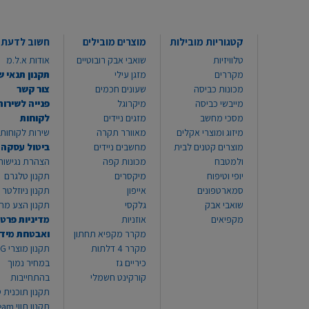
קטגוריות מובילות
מוצרים מובילים
חשוב לדעת
טלוויזיות
שואבי אבק רובוטיים
אודות א.ל.מ
מקררים
מזגן עילי
תקנון תנאי ש
מכונות כביסה
שעונים חכמים
צור קשר
מייבשי כביסה
מיקרוגל
פנייה לשירות
מסכי מחשב
מזגים ניידים
לקוחות
מיזוג ומוצרי אקלים
מאוורר תקרה
שירות לקוחות 8999*
מוצרים קטנים לבית
מחשבים ניידים
ביטול עסקה
ולמטבח
מכונות קפה
הצהרת נגישות
יופי וטיפוח
מיקסרים
תקנון טלגרם
סמארטפונים
אייפון
תקנון ניוזלטר
שואבי אבק
גלקסי
תקנון הצע מח
מקפיאים
אוזניות
מדיניות פרטי
מקרר מקפיא תחתון
ואבטחת מיד
מקרר 4 דלתות
תקנון
כיריים גז
במחיר נמוך
קורקינט חשמלי
בהתחייבות
תקנון תוכנית ט
תקנון תו