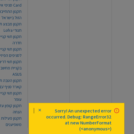
Card סניפי אילת
תקנון התחייבו
הזול בישראל
תקנון מבצע תו
תנורי Lofra
תקנון תווי קניי
חדרה
תקנון תווי קניי
לסניפים הפיזי
תקנון תווי דר
בקניית מחשב נ
ASUS
תקנון הטבה תו
קארד סניף TLV
תקנון תווי קנייה
עופר
Sorry! An unexpected error
הנחה
occurred. Debug: RangeError32
תקנון פעילות
at new NumberFormat
משפיענים
(<anonymous>)