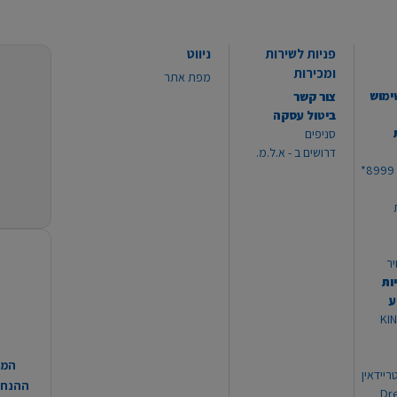
פניות לשירות
ניווט
ומכירות
מפת אתר
ימוש
צור קשר
ביטול עסקה
סניפים
דרושים ב - א.ל.מ.
יר
ות
ע
 מוצרי KING
המח
ריידאין
ההנחות
וי Dream