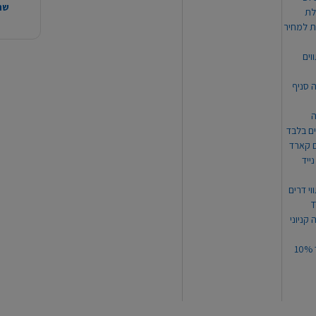
שהמ
ת למחיר
וים
ה סניף
ה
ים בלבד
ים קארד
ייד
וי דרים
 קניוני
תקנון קופון עד 10%