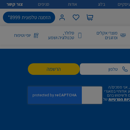
יסקיים
בלוג
אודות
סניפים
צור קשר
הזמנה טלפונית 8999*
מוצרי אקלים
סלולר,
יופי וטיפוח
ומזגנים
טכנולוגיה ושמע
הרשמה
 אני מסכים/ה
אודותיי במאגרי
 ולשימוש בהם
יות הפרטיות
של