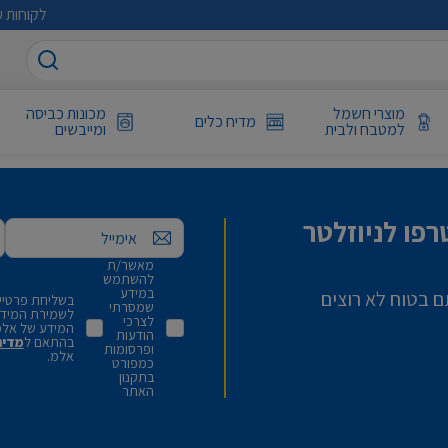
לקוחות ע
מוצרי חשמל
מכונות כביסה
מדיח כלים
למטבח ולבית
ומייבשים
פו לניוזלטר
אימייל
מאשר/ת
להשתמש
במידע
ם בטוח לא רוצים
בשליחת פרטיי,
שמסרתי
לשמירת המידע 
לצרכי
המידע של אלמ
הודעות
בהתאם ל
מדינ
ופרסומות
אלמ.
כמפורט
בתקנון
האתר