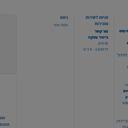
פניות לשירות
ניווט
ומכירות
מפת אתר
ימוש
צור קשר
ביטול עסקה
סניפים
דרושים ב - א.ל.מ.
יר
ות
ע
 מוצרי KING
המח
ריידאין
ההנחות
וי Dream