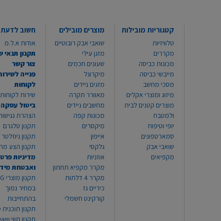
קטגוריות מובילות
מוצרים מובילים
חשוב לדעת
טלוויזיות
שואבי אבק רובוטיים
אודות א.ל.מ
מקררים
מזגן עילי
תקנון תנאי ש
מכונות כביסה
שעונים חכמים
צור קשר
מייבשי כביסה
מיקרוגל
פנייה לשירות
מסכי מחשב
מזגים ניידים
לקוחות
מיזוג ומוצרי אקלים
מאוורר תקרה
שירות לקוחות 8999*
מוצרים קטנים לבית
מחשבים ניידים
ביטול עסקה
ולמטבח
מכונות קפה
הצהרת נגישות
יופי וטיפוח
מיקסרים
תקנון טלגרם
סמארטפונים
אייפון
תקנון ניוזלטר
שואבי אבק
גלקסי
תקנון הצע מח
מקפיאים
אוזניות
מדיניות פרטי
מקרר מקפיא תחתון
ואבטחת מיד
מקרר 4 דלתות
תקנון
כיריים גז
במחיר נמוך
קורקינט חשמלי
בהתחייבות
תקנון תוכנית ט
תקנון תו