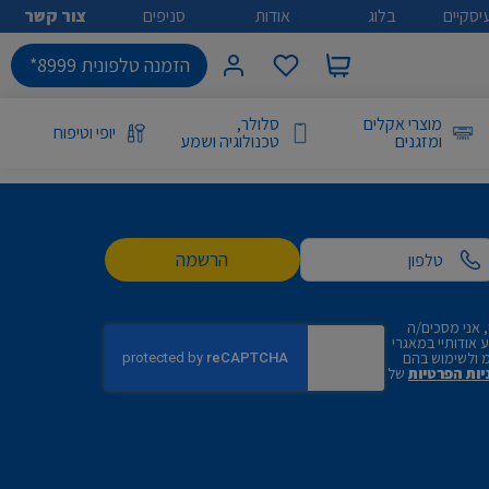
יסקיים
בלוג
אודות
סניפים
צור קשר
הזמנה טלפונית 8999*
מוצרי אקלים
סלולר,
יופי וטיפוח
ומזגנים
טכנולוגיה ושמע
הרשמה
 אני מסכים/ה
אודותיי במאגרי
 ולשימוש בהם
יות הפרטיות
של