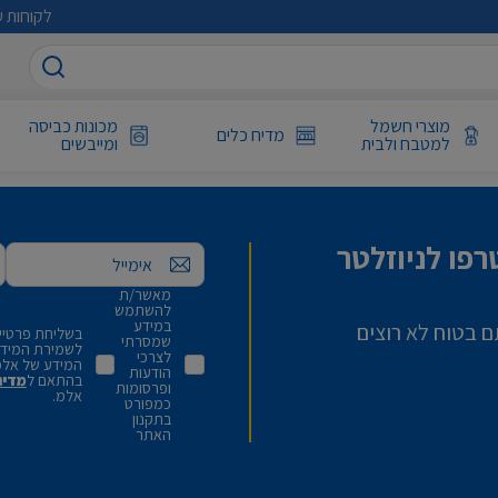
לקוחות ע
מוצרי חשמל
מכונות כביסה
מדיח כלים
למטבח ולבית
ומייבשים
פו לניוזלטר
אימייל
מאשר/ת
להשתמש
במידע
ם בטוח לא רוצים
בשליחת פרטיי,
שמסרתי
לשמירת המידע 
לצרכי
המידע של אלמ
הודעות
בהתאם ל
מדינ
ופרסומות
אלמ.
כמפורט
בתקנון
האתר