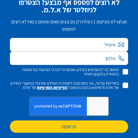
לא רוצים לפספס אף מבצע? הצטרפו
לניוזלטר של א.ל.מ.
אנחנו לא מציקים :) נשלח רק מבצעים שווים שאתם בטוח לא רוצים
לפספס
אימייל
מאשר/ת להשתמש במידע שמסרתי לצרכי הודעות ופרסומות
כמפורט בתקנון האתר
בשליחת פרטיי, אני מסכים/ה לשמירת המידע אודותיי במאגרי המידע
של אלמ ולשימוש בהם בהתאם ל
מדיניות הפרטיות
של אלמ.
הרשמה