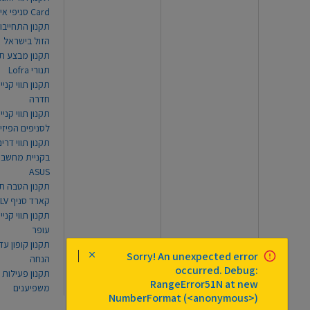
Card סניפי אילת
תקנון התחייבו
הזול בישראל
תקנון מבצע תו
תנורי Lofra
תקנון תווי קניי
חדרה
תקנון תווי קניי
לסניפים הפיזי
תקנון תווי דר
בקניית מחשב נ
ASUS
תקנון הטבה תו
קארד סניף TLV
תקנון תווי קנייה
עופר
Sorry! An unexpected error
הנחה
occurred. Debug:
תקנון פעילות
RangeError51N at new
משפיענים
NumberFormat (<anonymous>)