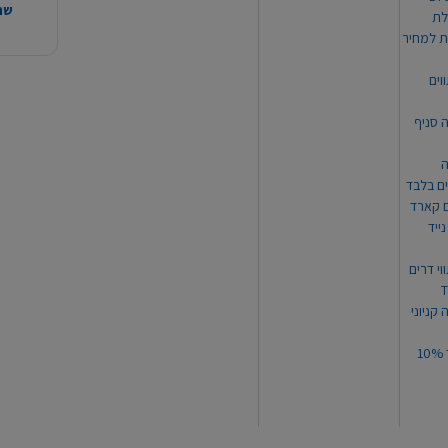
שהמ
ת למחיר
וים
ה סניף
ה
ים בלבד
ים קארד
ייד
וי דרים
 קניוני
תקנון קופון עד 10%