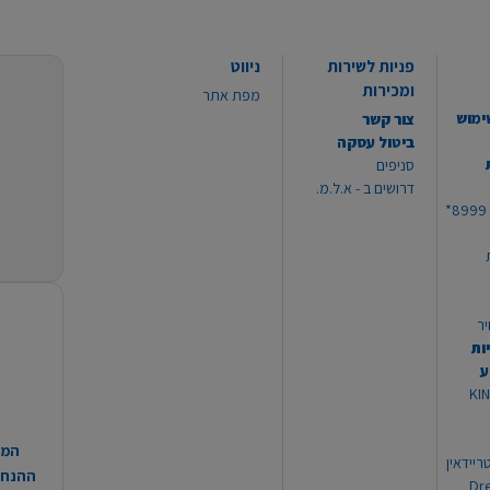
פניות לשירות
ניווט
ומכירות
מפת אתר
ימוש
צור קשר
ביטול עסקה
סניפים
דרושים ב - א.ל.מ.
יר
ות
ע
 מוצרי KING
המח
ריידאין
ההנחות
וי Dream