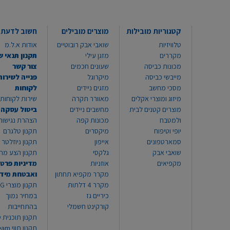
קטגוריות מובילות
מוצרים מובילים
חשוב לדעת
טלוויזיות
שואבי אבק רובוטיים
אודות א.ל.מ
מקררים
מזגן עילי
תקנון תנאי ש
מכונות כביסה
שעונים חכמים
צור קשר
מייבשי כביסה
מיקרוגל
פנייה לשירות
מסכי מחשב
מזגים ניידים
לקוחות
מיזוג ומוצרי אקלים
מאוורר תקרה
שירות לקוחות 8999*
מוצרים קטנים לבית
מחשבים ניידים
ביטול עסקה
ולמטבח
מכונות קפה
הצהרת נגישות
יופי וטיפוח
מיקסרים
תקנון טלגרם
סמארטפונים
אייפון
תקנון ניוזלטר
שואבי אבק
גלקסי
תקנון הצע מח
מקפיאים
אוזניות
מדיניות פרטי
מקרר מקפיא תחתון
ואבטחת מיד
מקרר 4 דלתות
תקנון
כיריים גז
במחיר נמוך
קורקינט חשמלי
בהתחייבות
תקנון תוכנית ט
תקנון תו