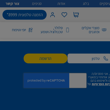
יסקיים
בלוג
אודות
סניפים
צור קשר
הזמנה טלפונית 8999*
מוצרי אקלים
סלולר,
יופי וטיפוח
ומזגנים
טכנולוגיה ושמע
הרשמה
 אני מסכים/ה
אודותיי במאגרי
 ולשימוש בהם
יות הפרטיות
של