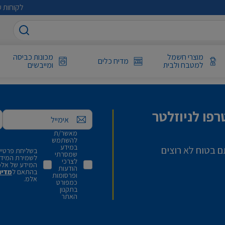
לקוחות ע
מוצרי חשמל
מכונות כביסה
מדיח כלים
למטבח ולבית
ומייבשים
פו לניוזלטר
אימייל
מאשר/ת
להשתמש
במידע
ם בטוח לא רוצים
בשליחת פרטיי,
שמסרתי
לשמירת המידע 
לצרכי
המידע של אלמ
הודעות
בהתאם ל
מדינ
ופרסומות
אלמ.
כמפורט
בתקנון
האתר