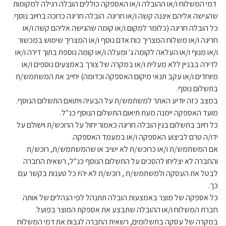
דמי המשלוח ו/או ההובלה ו/או האספקה כוללים הובלה רגילה למקומות
שהגישה אליהם איננה קשה ו/או חריגה. הובלה חריגה כרוכה בחיוב נוסף.
כל הובלה חריגה (כלומר למקום ו/או קומה שהגישה אליהם קשה ו/או
חריגה ו/או משלוח המצריך כוח אדם נוסף ו/או המצריך שימוש במכשור
ו/או מנוף ו/או העלאה לקומה ג' ומעלה ו/או קומה נוספת בתוך דירה ו/או
לדירה בבניין ללא מעלית ו/או במקרה של צורך באמצעים נוספים ו/או
מיוחדים ו/או עקב תנאי מיקום האספקה וכדומה) יחייב את המשתמש/ת
בתשלום נוסף.
במצב כזה יודיע האתר למשתמש/ת על הבעיה ויתואם התשלום הנוסף.
מועד האספקה יימנה מעת תיאום התשלום הנוסף כנ"ל.
כל חיוב בתשלום בגין הובלה חריגה כאמור יחול על הרוכש/ת וישולם על
ידו/ה טרם לביצוע האספקה ו/או במעמד האספקה.
אם המשתמש/ת ו/או כרוכש/ת לא ישיב או שהמשתמש/ת, רוכש/ת
והחברה לא יצליחו להסכים על התשלום הנוסף כנ"ל, רשאית החברה
לבטל את העסקה ולמשתמש/ת , רוכש/ת לא יהיו כל טענות בקשר עם
כך.
כל אספקה של מוצר באמצעות הובלה תתנהל לפי הנהלים של אותה
חברת המשלוח ו/או ההובלה שתבצע את אספקת המוצר בפועל.
במקרה של עסקה בתשלומים, רשאית החברה לגבות את דמי המשלוח