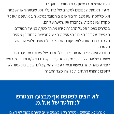
בעת התשלום הראשון עבור המוצר ובנוסף לו.
מועדי האספקה כפופים למקרים של כוח עליון ו/או שביתה ו/או השבתה
ו/או מלחמה ו/או מצב חרום ו/או קיום המוצר במלאי היבואן/ספק ו/או כל
מקרה ו/או נסיבות שלחברה אין שליטה עליהם.
במקרים כאמור תפעל החברה ליידע את הרוכש/ת במועד המוקדם
האפשרי על דבר האיחור באספקה ותציע לרוכש/ת לבחור בין מספר
חלופות כגון המתנה לאספקת המוצר או קבלת מוצר חלופי או ביטול
העסקה.
החברה אינה ולא תהא אחראית בכל מקרה של עיכוב באספקת מוצר
שאינו בשליטתה לרבות במקרה שהעיכוב קשור ברוכש/ת ו/או בשל קושי
ליצור עימו/ה קשר בשעות ובימי העבודה המקובלים. עיכובים כאמור לא
ייחשבו כהפרת התחייבות כלשהי מצד החברה.
לא רוצים לפספס אף מבצע? הצטרפו
לניוזלטר של א.ל.מ.
אנחנו לא מציקים :) נשלח רק מבצעים שווים שאתם בטוח לא רוצים