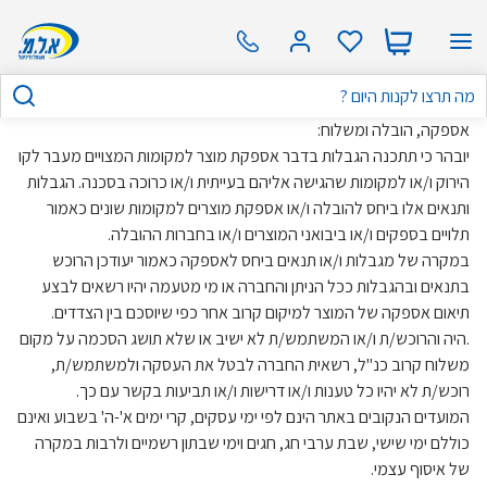
אספקה, הובלה ומשלוח:
יובהר כי תתכנה הגבלות בדבר אספקת מוצר למקומות המצויים מעבר לקו
הירוק ו/או למקומות שהגישה אליהם בעייתית ו/או כרוכה בסכנה. הגבלות
ותנאים אלו ביחס להובלה ו/או אספקת מוצרים למקומות שונים כאמור
תלויים בספקים ו/או ביבואני המוצרים ו/או בחברות ההובלה.
במקרה של מגבלות ו/או תנאים ביחס לאספקה כאמור יעודכן הרוכש
בתנאים ובהגבלות ככל הניתן והחברה או מי מטעמה יהיו רשאים לבצע
תיאום אספקה של המוצר למיקום קרוב אחר כפי שיוסכם בין הצדדים.
.היה והרוכש/ת ו/או המשתמש/ת לא ישיב או שלא תושג הסכמה על מקום
משלוח קרוב כנ"ל, רשאית החברה לבטל את העסקה ולמשתמש/ת,
רוכש/ת לא יהיו כל טענות ו/או דרישות ו/או תביעות בקשר עם כך.
המועדים הנקובים באתר הינם לפי ימי עסקים, קרי ימים א'-ה' בשבוע ואינם
כוללם ימי שישי, שבת ערבי חג, חגים וימי שבתון רשמיים ולרבות במקרה
של איסוף עצמי.